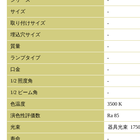
サイズ
-
取り付けサイズ
-
埋込穴サイズ
-
質量
-
ランプタイプ
-
口金
-
1/2 照度角
-
1/2 ビーム角
-
色温度
3500 K
演色性評価数
Ra 85
光束
器具光束
175
寿命
-