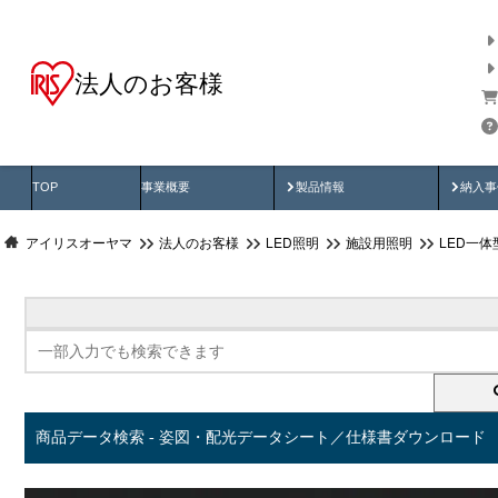
法人のお客様
商品データ検索
用途別から探す
納入
製品動画
納入
TOP
事業概要
製品情報
納入事
アイリスオーヤマ
法人のお客様
LED照明
施設用照明
LED一
商品データ検索 - 姿図・配光データシート／仕様書ダウンロード