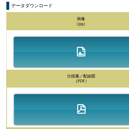
データダウンロード
画像
（jpg）
仕様書／配線図
（PDF）