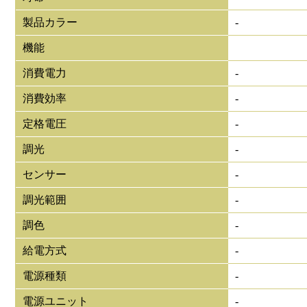
製品カラー
-
機能
消費電力
-
消費効率
-
定格電圧
-
調光
-
センサー
-
調光範囲
-
調色
-
給電方式
-
電源種類
-
電源ユニット
-