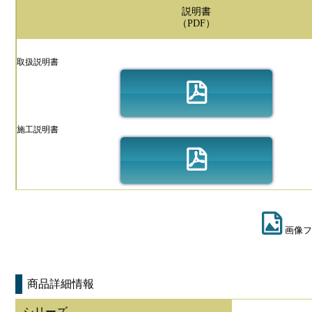
説明書
（PDF）
取扱説明書
施工説明書
画像フ
商品詳細情報
シリーズ
-