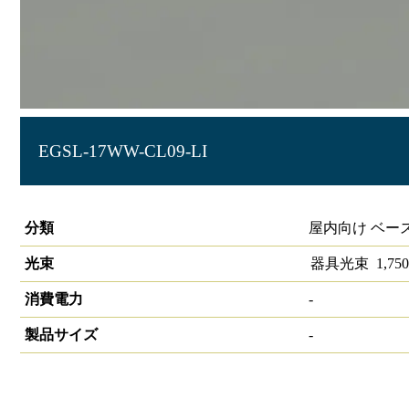
EGSL-17WW-CL09-LI
LIDIOラインルクスエッジスリム 直付型 LiCONEX 900mm
分類
屋内向け ベー
光束
器具光束
1,750
消費電力
-
製品サイズ
-