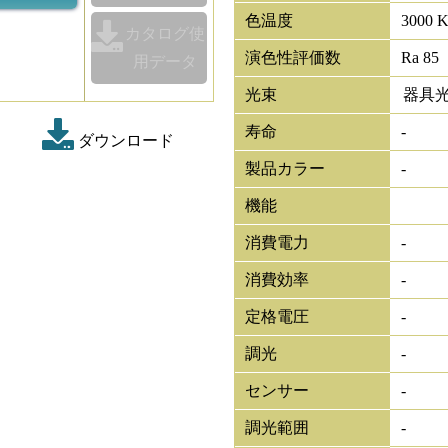
色温度
3000 
カタログ使
演色性評価数
Ra 85
用データ
光束
器具
寿命
-
ダウンロード
製品カラー
-
機能
消費電力
-
消費効率
-
定格電圧
-
調光
-
センサー
-
調光範囲
-