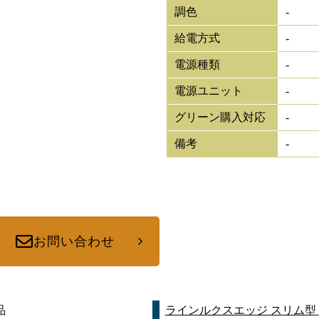
調色
-
給電方式
-
電源種類
-
電源ユニット
-
グリーン購入対応
-
備考
-
お問い合わせ
品
ラインルクスエッジ スリム型