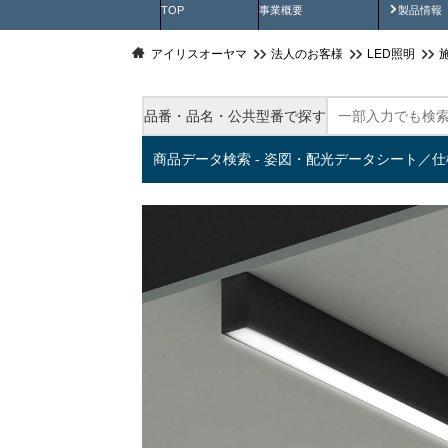
製品動
TOP
事業概要
製品情報
アイリスオーヤマ
法人のお客様
LED照明
品番・品名・公共型番で探す
商品データ検索 - 姿図・配光データシート／