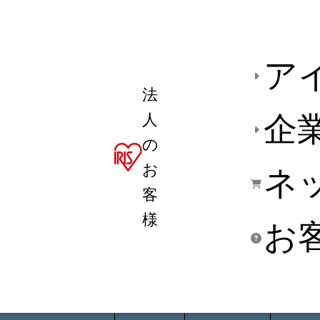
ア
法
人
企
の
お
ネ
客
様
お
商品デ
用途別