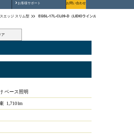
安全にご使用いただくために
お客様サポート
お問い合わせ
EGSL-17L-CL09-D（LIDIOラインルクスエッジスリム 直付
スエッジ スリム型
リア
 直付型 PWM 900mm
け ベース照明
束
1,710
lm