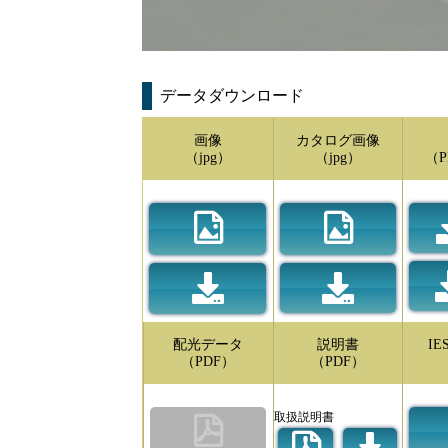
データダウンロード
画像
カタログ画像
（jpg）
（jpg）
（P
配光データ
説明書
I
（PDF）
（PDF）
取扱説明書