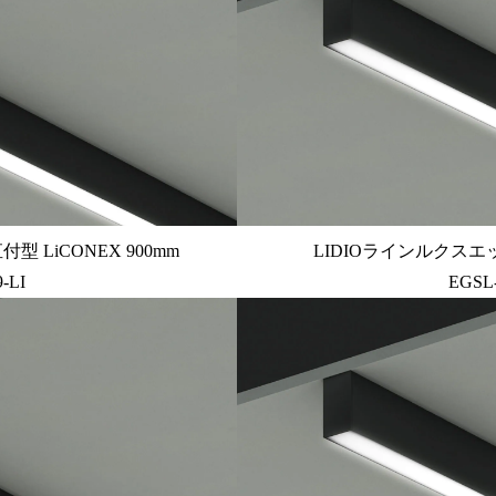
 LiCONEX 900mm
LIDIOラインルクスエッ
-LI
EGSL-