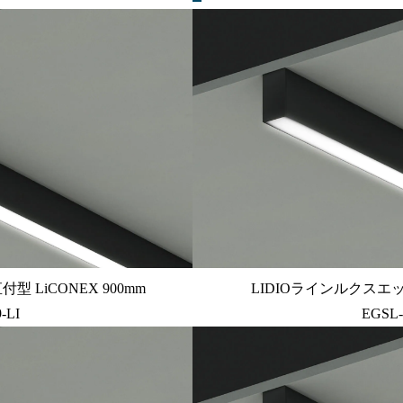
 LiCONEX 900mm
LIDIOラインルクスエッジ
-LI
EGSL-