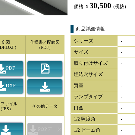
30,500
価格
¥
(税抜)
商品詳細情報
シリーズ
-
姿図
仕様書／配線図
DF,DXF）
（PDF）
サイズ
-
取り付けサイズ
-
PDF
埋込穴サイズ
-
DXF
質量
-
ランプタイプ
-
ESファイル
その他データ
口金
-
（IES）
1/2 照度角
-
POPデータ
1/2 ビーム角
-