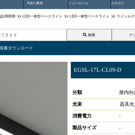
画
納入事例動画
納入事例
ショールーム
カタログ
施設用照明
LED一体型ベースライト
LED一体型ベースライト
ラインルク
検索
ク
仕様書ダウンロード
EGSL-17L-CL09-D
LIDIOラインルクスエッジスリム
分類
屋内向
光束
器具光
消費電力
-
製品サイズ
-