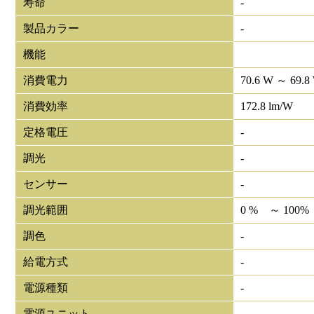
寿命
-
製品カラー
-
機能
消費電力
70.6 W ～ 69.8
消費効率
172.8 lm/W
定格電圧
-
調光
-
センサー
-
調光範囲
0 % ～ 100%
調色
-
給電方式
-
電源種類
-
電源ユニット
-