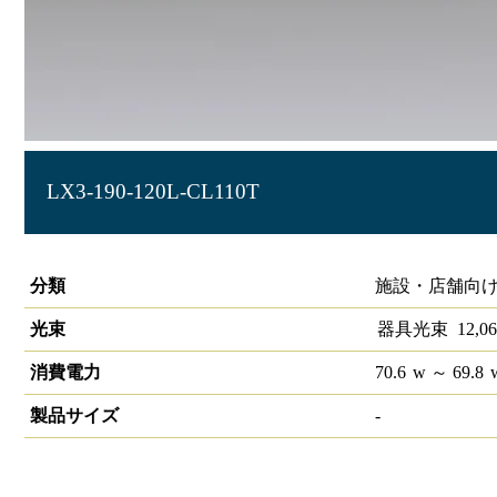
LX3-190-120L-CL110T
ラインルクス 直付型 非調光 110形 幅150
分類
施設・店舗向け
光束
器具光束
12,06
消費電力
70.6
w
～ 69.8
製品サイズ
-