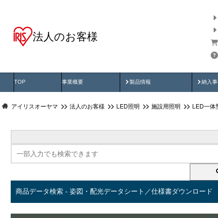
法人のお客様
商品データ検索
用途別から探す
納入
製品動画
納入
TOP
事業概要
製品情報
納入事
アイリスオーヤマ
法人のお客様
LED照明
施設用照明
LED一
商品データ検索 - 姿図・配光データシート／仕様書ダウンロード