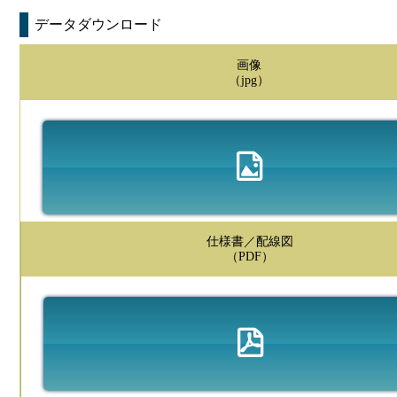
データダウンロード
画像
（jpg）
仕様書／配線図
（PDF）