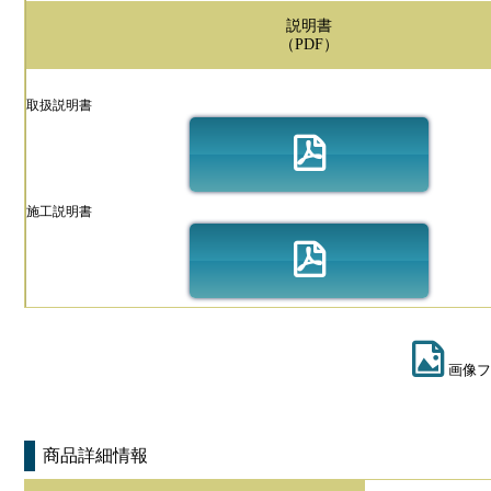
説明書
（PDF）
取扱説明書
施工説明書
画像フ
商品詳細情報