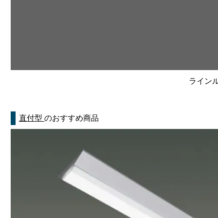
ラインルク
直付型
のおすすめ商品