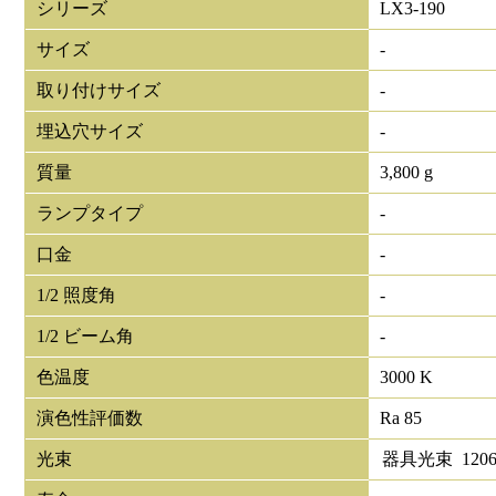
シリーズ
LX3-190
サイズ
-
取り付けサイズ
-
埋込穴サイズ
-
質量
3,800 g
ランプタイプ
-
口金
-
1/2 照度角
-
1/2 ビーム角
-
色温度
3000 K
演色性評価数
Ra 85
光束
器具光束
1206