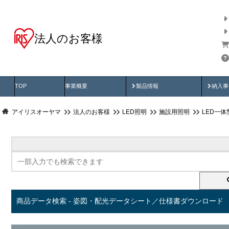
法人のお客様
商品データ検索
用途別から探す
納入
製品動画
納入
TOP
事業概要
製品情報
納入事
アイリスオーヤマ
法人のお客様
LED照明
施設用照明
LED一
商品データ検索 - 姿図・配光データシート／仕様書ダウンロード