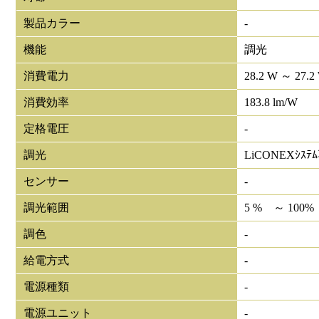
製品カラー
-
機能
調光
消費電力
28.2 W ～ 27.2
消費効率
183.8 lm/W
定格電圧
-
調光
LiCONEXｼｽﾃ
センサー
-
調光範囲
5 % ～ 100%
調色
-
給電方式
-
電源種類
-
電源ユニット
-