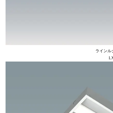
ラインルク
L