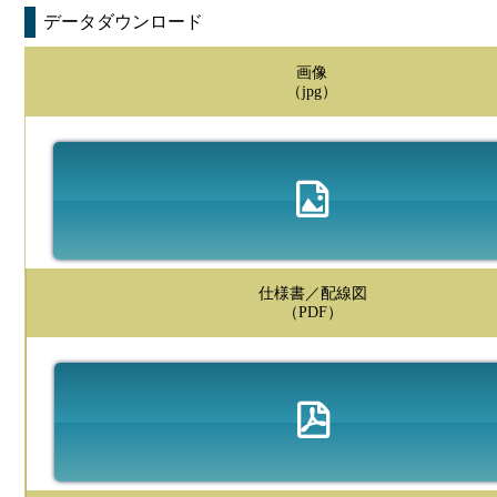
データダウンロード
画像
（jpg）
仕様書／配線図
（PDF）