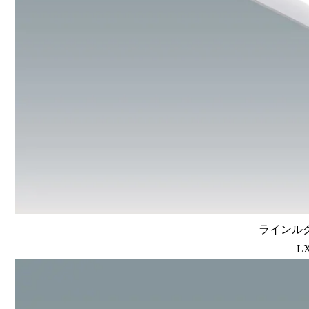
ラインルク
LX