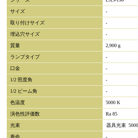
サイズ
-
取り付けサイズ
-
埋込穴サイズ
-
質量
2,900 g
ランプタイプ
-
口金
-
1/2 照度角
-
1/2 ビーム角
-
色温度
5000 K
演色性評価数
Ra 85
光束
器具光束
500
寿命
-