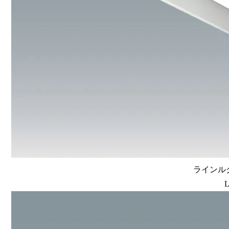
ラインルク
L