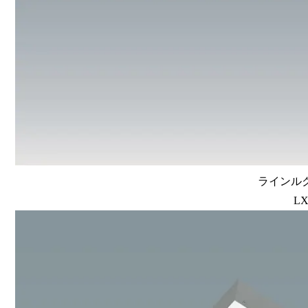
ラインルク
LX