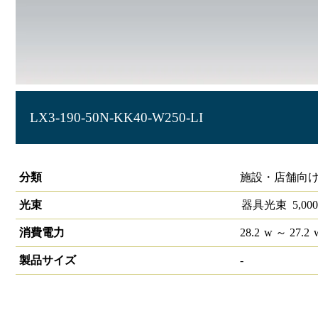
LX3-190-50N-KK40-W250-LI
ラインルクス 直付下面開放型 LiCONEX 40形
分類
施設・店舗向け
光束
器具光束
5,000
消費電力
28.2
w
～ 27.2
製品サイズ
-