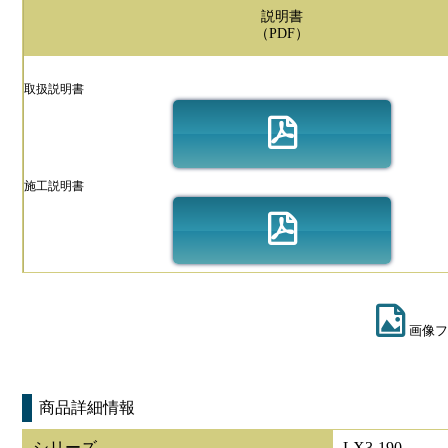
説明書
（PDF）
取扱説明書
施工説明書
画像フ
商品詳細情報
シリーズ
LX3-190