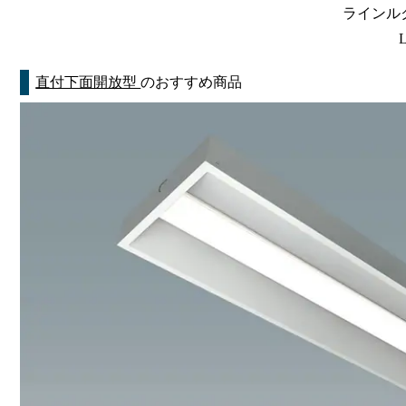
ラインルク
直付下面開放型
のおすすめ商品