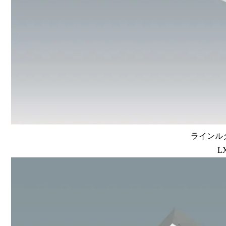
ラインルク
L