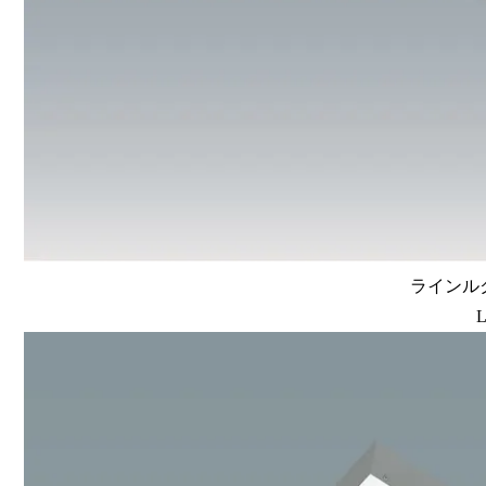
ラインルク
L