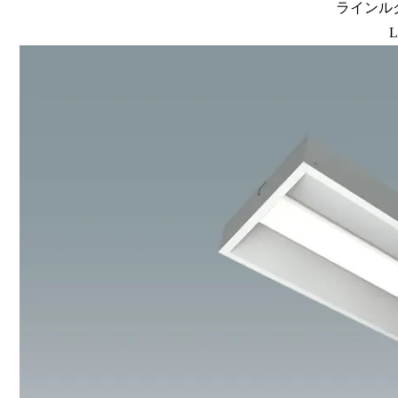
ラインルク
L