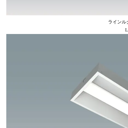
ラインルク
L