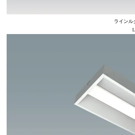
ラインルク
L