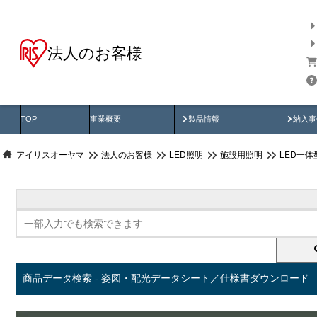
法人のお客様
商品データ検索
用途別から探す
納入
製品動画
納入
TOP
事業概要
製品情報
納入事
アイリスオーヤマ
法人のお客様
LED照明
施設用照明
LED一
商品データ検索 - 姿図・配光データシート／仕様書ダウンロード