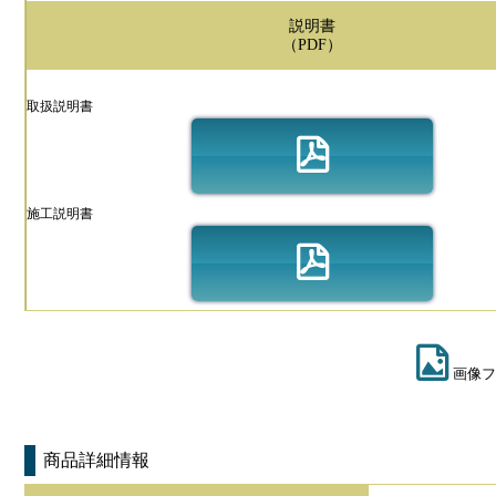
説明書
（PDF）
取扱説明書
施工説明書
画像フ
商品詳細情報