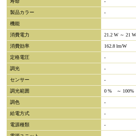
寿命
-
製品カラー
-
機能
消費電力
21.2 W ～ 21 
消費効率
162.8 lm/W
定格電圧
-
調光
-
センサー
-
調光範囲
0 % ～ 100%
調色
-
給電方式
-
電源種類
-
電源ユニット
-