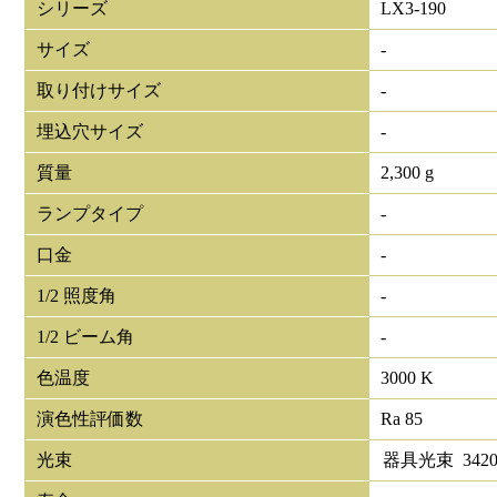
シリーズ
LX3-190
サイズ
-
取り付けサイズ
-
埋込穴サイズ
-
質量
2,300 g
ランプタイプ
-
口金
-
1/2 照度角
-
1/2 ビーム角
-
色温度
3000 K
演色性評価数
Ra 85
光束
器具光束
342