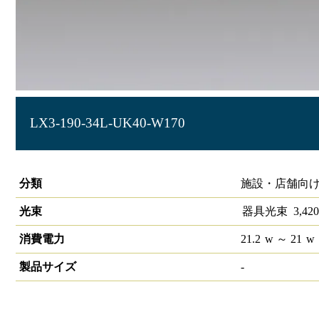
LX3-190-34L-UK40-W170
ラインルクス 埋込型 非調光 40形 幅150
分類
施設・店舗向け
光束
器具光束
3,420
消費電力
21.2
w
～ 21
w
製品サイズ
-