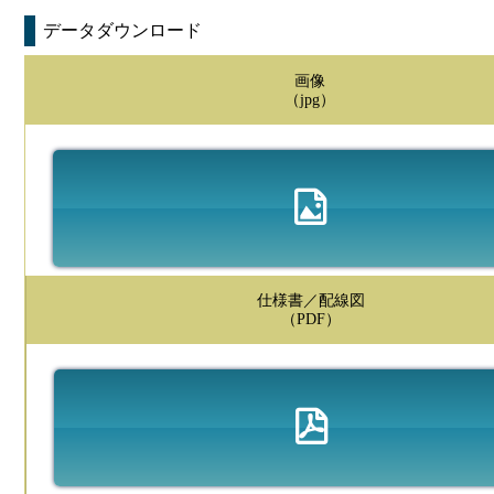
データダウンロード
画像
（jpg）
仕様書／配線図
（PDF）