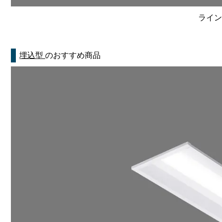
ライン
埋込型
のおすすめ商品