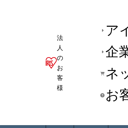
ア
法
人
企
の
お
ネ
客
様
お
商品デ
用途別