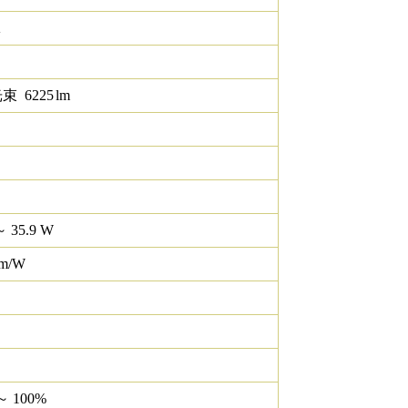
K
光束
6225
lm
～ 35.9 W
lm/W
～ 100%