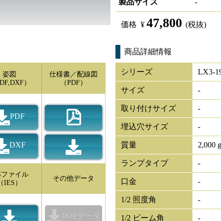
製品サイズ
-
47,800
価格
¥
(税抜)
商品詳細情報
シリーズ
LX3-1
姿図
仕様書／配線図
DF,DXF）
（PDF）
サイズ
-
取り付けサイズ
-
PDF
埋込穴サイズ
-
DXF
質量
2,000 
ランプタイプ
-
ESファイル
その他データ
口金
-
（IES）
1/2 照度角
-
POPデータ
1/2 ビーム角
-