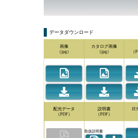
データダウンロード
画像
カタログ画像
（jpg）
（jpg）
（P
配光データ
説明書
I
（PDF）
（PDF）
取扱説明書