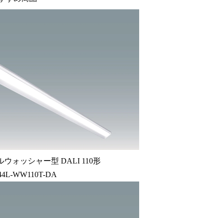
ウォッシャー型 DALI 110形
44L-WW110T-DA