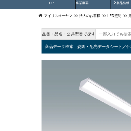
製品動
TOP
事業概要
製品情報
アイリスオーヤマ
法人のお客様
LED照明
品番・品名・公共型番で探す
商品データ検索 - 姿図・配光データシート／