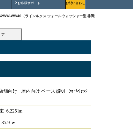
安全にご使用いただくために
お客様サポート
お問い合わせ
90-62WW-WW40（ラインルクス ウォールウォッシャー型 非調光 40形）
リア
ャー型 非調光 40形
舗向け 屋内向け ベース照明 ｳｫｰﾙｳｫｯｼ
束
6,225
lm
 35.9
w