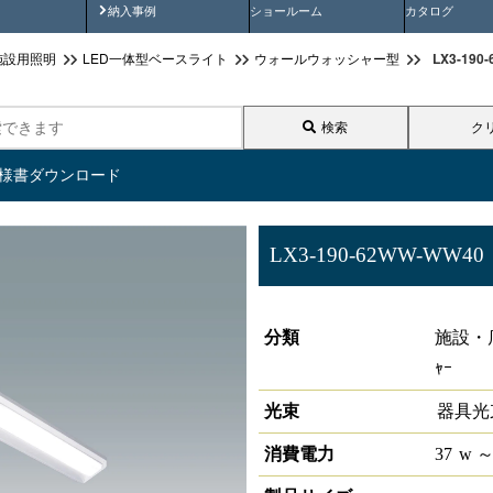
画
納入事例動画
納入事例
ショールーム
カタログ
LX3-1
施設用照明
LED一体型ベースライト
ウォールウォッシャー型
検索
ク
仕様書ダウンロード
LX3-190-62WW-WW40
ラインルクス ウォールウォッシ
分類
施設・店
ｬｰ
光束
器具光
消費電力
37
w
～