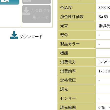
色温度
3500 
カタログ使
演色性評価数
Ra 85
用データ
光束
器具
寿命
-
ダウンロード
製品カラー
-
機能
消費電力
37 W 
消費効率
173.3 
定格電圧
-
調光
-
センサー
-
調光範囲
0 % 