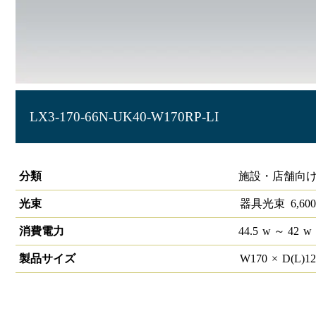
LX3-170-66N-UK40-W170RP-LI
ラインルクス 埋込型 リニューアルタイプ LiCONEX 40形 幅
分類
施設・店舗向け
光束
器具光束
6,600
消費電力
44.5
w
～ 42
w
製品サイズ
W
170
×
D(L)
1