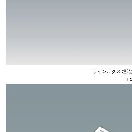
ラインルクス 埋込型
LX