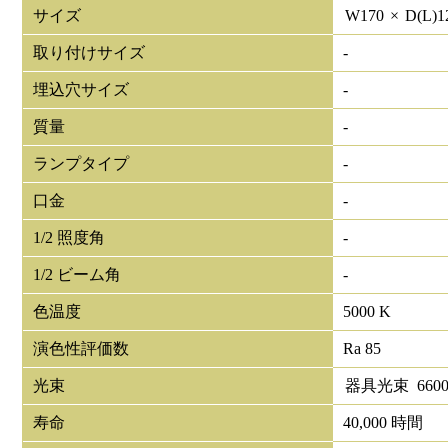
サイズ
W
170
×
D(L)
1
取り付けサイズ
-
埋込穴サイズ
-
質量
-
ランプタイプ
-
口金
-
1/2 照度角
-
1/2 ビーム角
-
色温度
5000 K
演色性評価数
Ra 85
光束
器具光束
660
寿命
40,000 時間