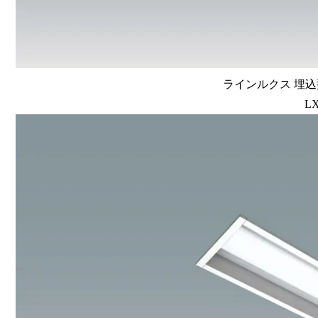
ラインルクス 埋込型
LX