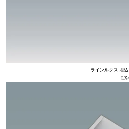
ラインルクス 埋込型
LX4