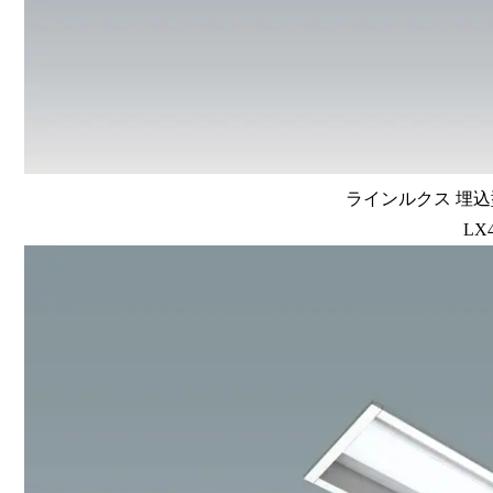
ラインルクス 埋込型
LX4