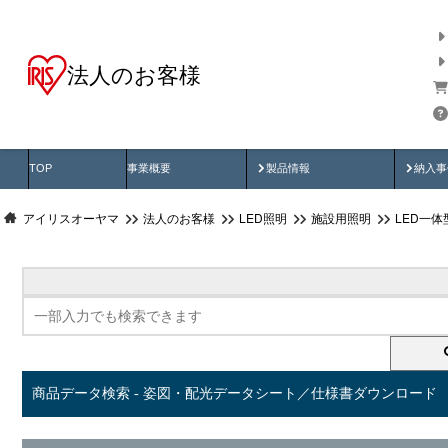
法人のお客様
商品データ検索
用途別から探す
納入
製品動画
納入
TOP
事業概要
製品情報
納入事
アイリスオーヤマ
法人のお客様
LED照明
施設用照明
LED一
商品データ検索 - 姿図・配光データシート／仕様書ダウンロード