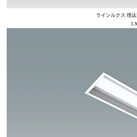
ラインルクス 埋込型
LX