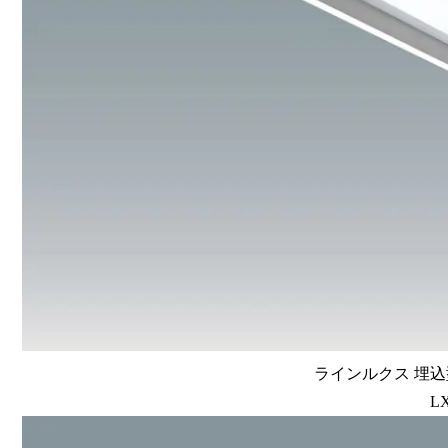
ラインルクス 埋込型
LX