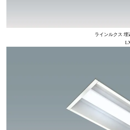
ラインルクス 埋込
L