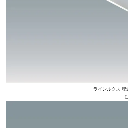
ラインルクス 埋込
L