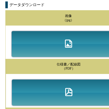
データダウンロード
画像
（jpg）
仕様書／配線図
（PDF）