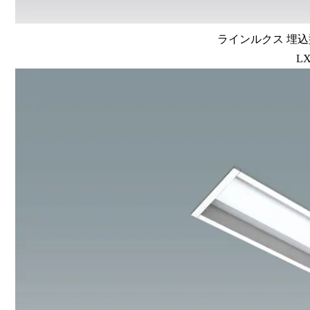
ラインルクス 埋込型
LX