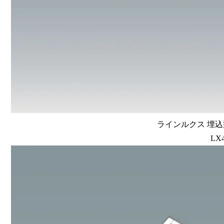
ラインルクス 埋込型
LX4