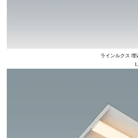
ラインルクス 埋込
L