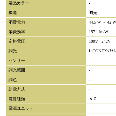
製品カラー
-
機能
調光
消費電力
44.5 W ～ 42 
消費効率
157.1 lm/W
定格電圧
100V - 242V
調光
LiCONEXｼｽﾃ
センサー
-
調光範囲
-
調色
-
給電方式
-
電源種類
ＡＣ
電源ユニット
-