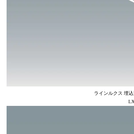
ラインルクス 埋込型
LX