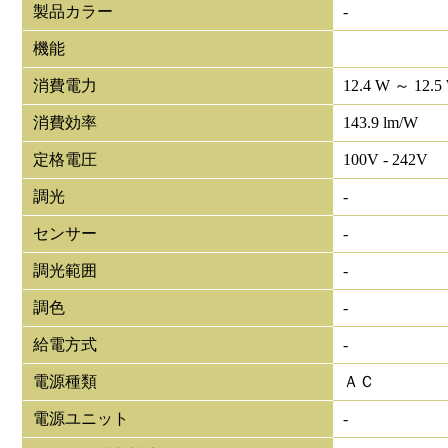
製品カラー
-
機能
消費電力
12.4 W ～ 12.5
消費効率
143.9 lm/W
定格電圧
100V - 242V
調光
-
センサー
-
調光範囲
-
調色
-
給電方式
-
電源種類
ＡＣ
電源ユニット
-