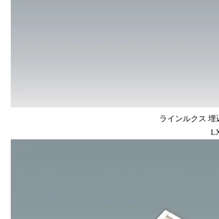
ラインルクス 埋込
L