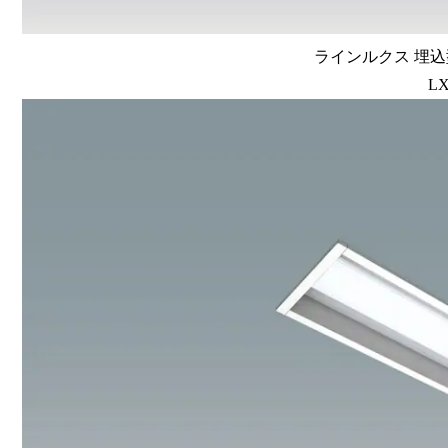
ラインルクス 埋込型
LX