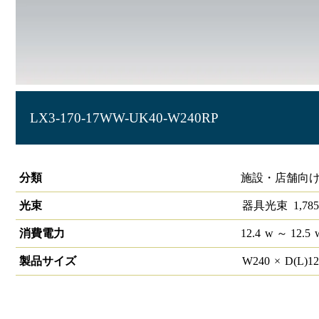
LX3-170-17WW-UK40-W240RP
ラインルクス 埋込型 リニューアルタイプ 非調光 40形 幅22
分類
施設・店舗向け
光束
器具光束
1,785
消費電力
12.4
w
～ 12.5
製品サイズ
W
240
×
D(L)
1