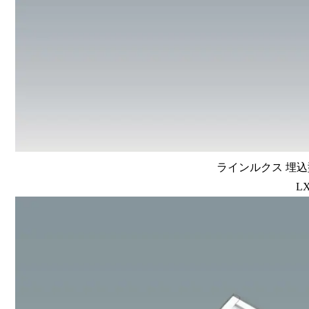
ラインルクス 埋込型
LX