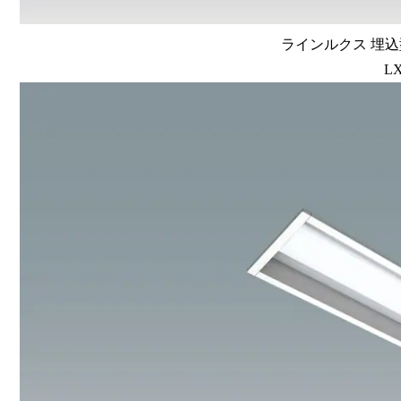
ラインルクス 埋込型
LX