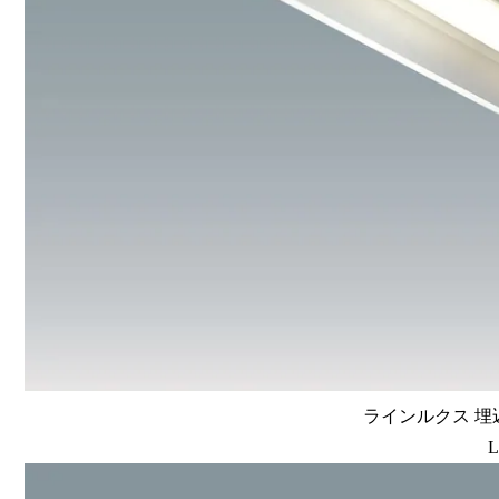
ラインルクス 埋込
L