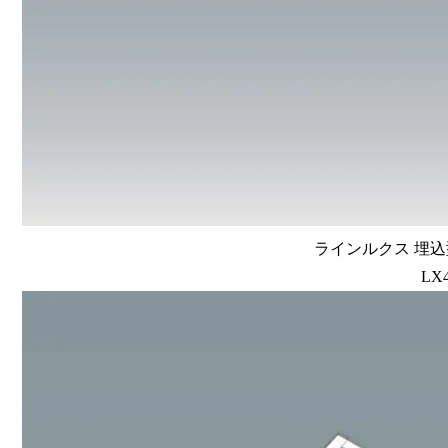
ラインルクス 埋込型
LX4