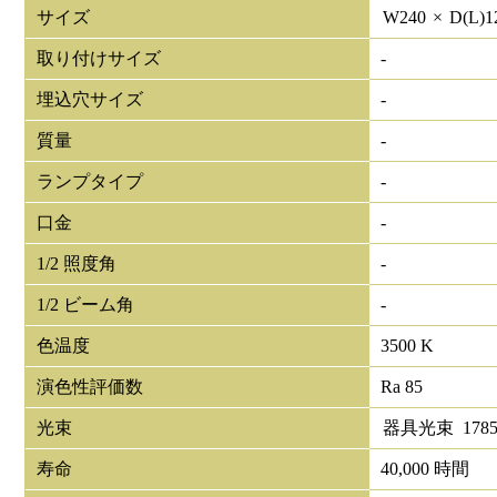
サイズ
W
240
×
D(L)
1
取り付けサイズ
-
埋込穴サイズ
-
質量
-
ランプタイプ
-
口金
-
1/2 照度角
-
1/2 ビーム角
-
色温度
3500 K
演色性評価数
Ra 85
光束
器具光束
178
寿命
40,000 時間