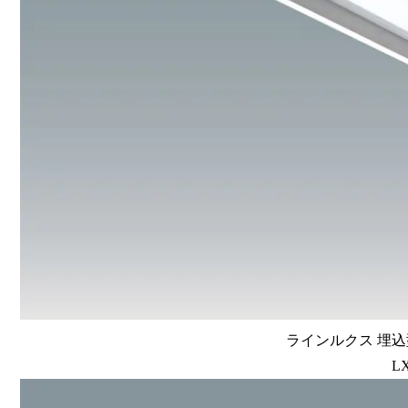
ラインルクス 埋込型
LX