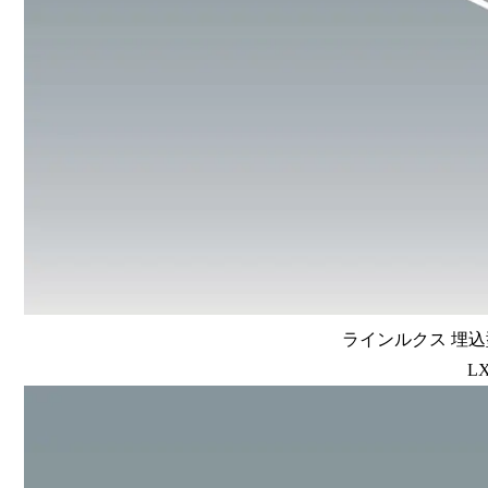
ラインルクス 埋込型
LX