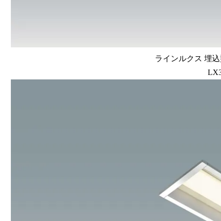
ラインルクス 埋込型
LX3