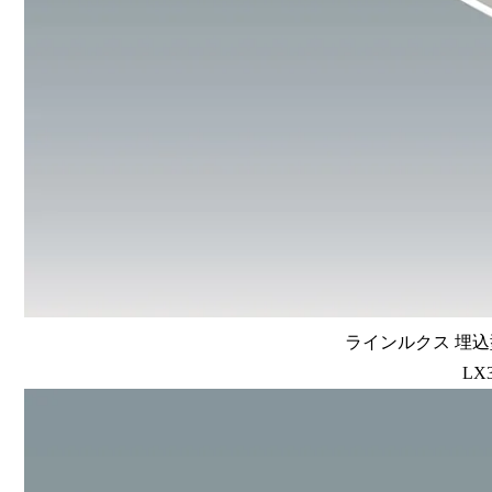
ラインルクス 埋込型
LX3