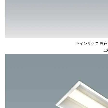
ラインルクス 埋込型
LX