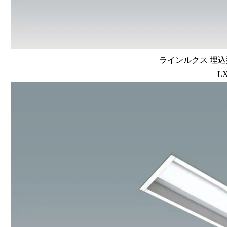
ラインルクス 埋込型
LX