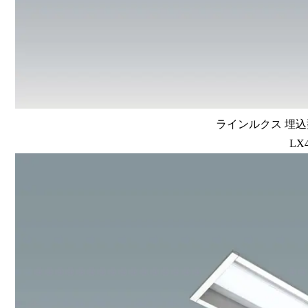
ラインルクス 埋込型
LX4