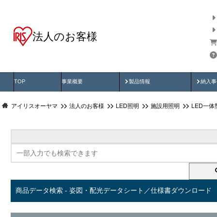
法人のお客様
商品データ検索
用途別から探す
納入
製品動画
納入
TOP
事業概要
製品情報
納入事
アイリスオーヤマ
法人のお客様
LED照明
施設用照明
LED一
商品データ検索 - 姿図・配光データシート／仕様書ダウンロード