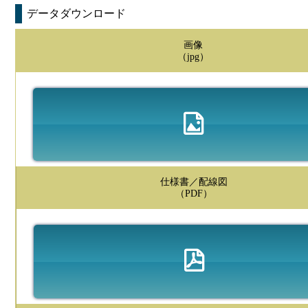
データダウンロード
画像
（jpg）
仕様書／配線図
（PDF）