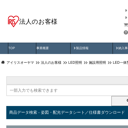
法人のお客様
商品データ検索
用途別から探す
納入
製品動画
納入
TOP
事業概要
製品情報
納入事
アイリスオーヤマ
法人のお客様
LED照明
施設用照明
LED一
商品データ検索 - 姿図・配光データシート／仕様書ダウンロード