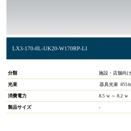
LX3-170-8L-UK20-W170RP-LI
ラインルクス 埋込型 リニューアルタイプ LiCONEX 20形 幅
分類
施設・店舗向け
光束
器具光束
855
l
消費電力
8.5
w
～ 8.2
w
製品サイズ
-