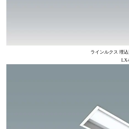
ラインルクス 埋込型
LX4