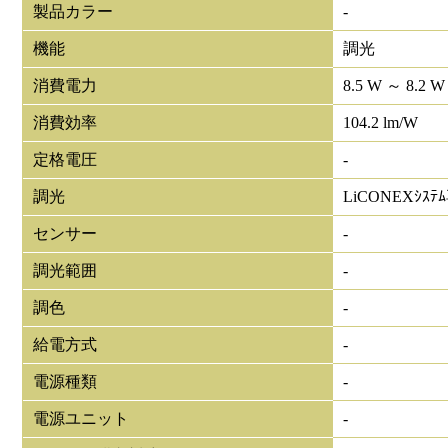
製品カラー
-
機能
調光
消費電力
8.5 W ～ 8.2 W
消費効率
104.2 lm/W
定格電圧
-
調光
LiCONEXｼｽﾃ
センサー
-
調光範囲
-
調色
-
給電方式
-
電源種類
-
電源ユニット
-