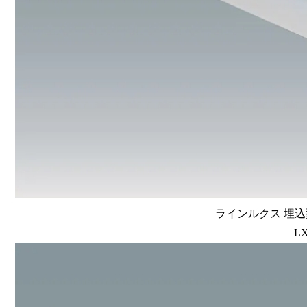
ラインルクス 埋込型
LX