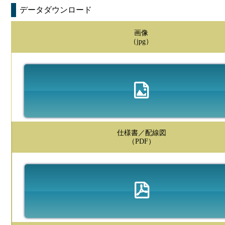
データダウンロード
画像
（jpg）
仕様書／配線図
（PDF）