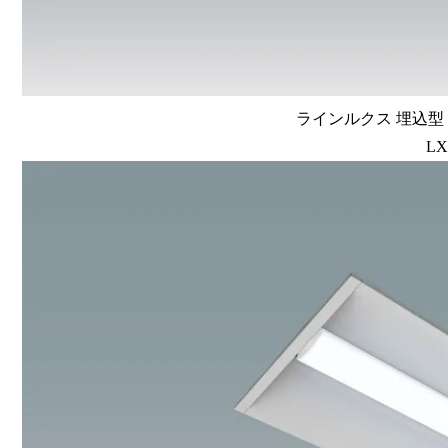
ラインルクス 埋込型 リ
LX