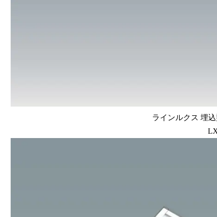
ラインルクス 埋込型
LX