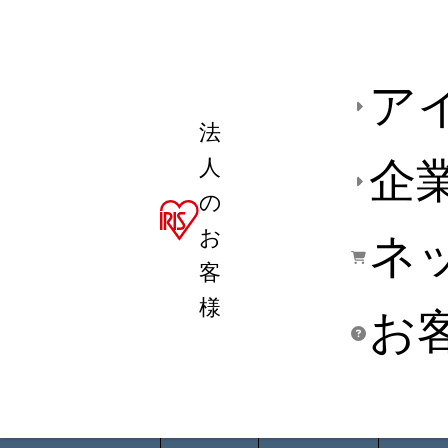
ア
法
人
企
の
お
ネ
客
様
お
商品デ
用途別