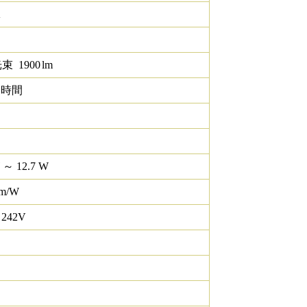
K
光束
1900
lm
0 時間
 ～ 12.7 W
lm/W
 242V