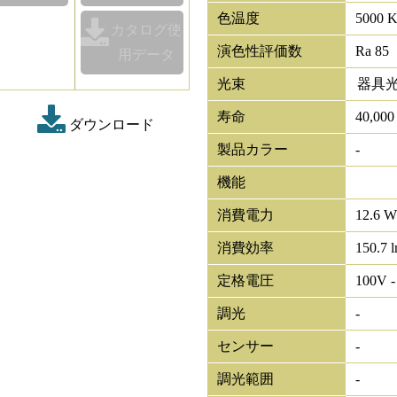
色温度
5000 
カタログ使
演色性評価数
Ra 85
用データ
光束
器具
寿命
40,00
ダウンロード
製品カラー
-
機能
消費電力
12.6 W
消費効率
150.7 
定格電圧
100V -
調光
-
センサー
-
調光範囲
-