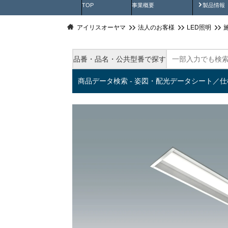
製品動
TOP
事業概要
製品情報
アイリスオーヤマ
法人のお客様
LED照明
品番・品名・公共型番で探す
商品データ検索 - 姿図・配光データシート／