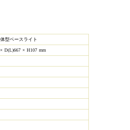
一体型ベースライト
×
D(L)
667
×
H
107
mm