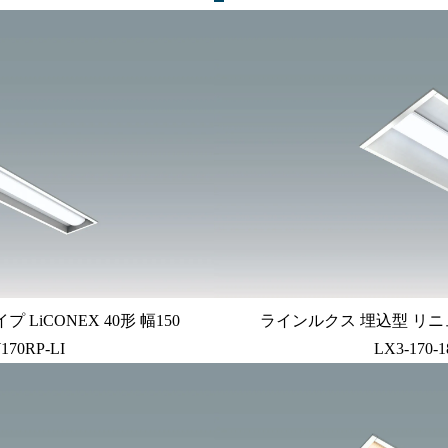
iCONEX 40形 幅150
ラインルクス 埋込型 リニュ
170RP-LI
LX3-170-