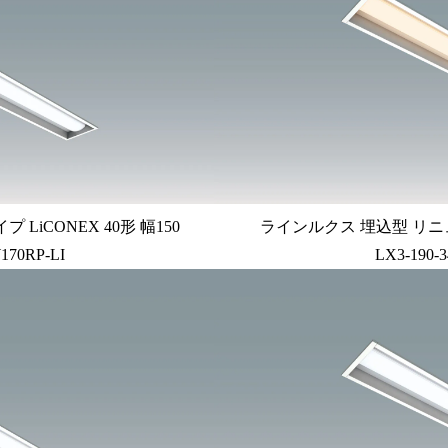
iCONEX 40形 幅150
ラインルクス 埋込型 リニュ
170RP-LI
LX3-190-