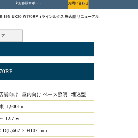
安全にご使用いただくために
お客様サポート
お問い合わせ
170-19N-UK20-W170RP（ラインルクス 埋込型 リニューアルタイプ 非調光 20形 幅1
リア
70RP
ルタイプ 非調光 20形 幅150
店舗向け 屋内向け ベース照明 埋込型
束
1,900
lm
～ 12.7
w
×
D(L)
667
×
H
107
mm