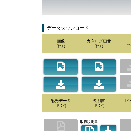
データダウンロード
画像
カタログ画像
（jpg）
（jpg）
（P
配光データ
説明書
I
（PDF）
（PDF）
取扱説明書