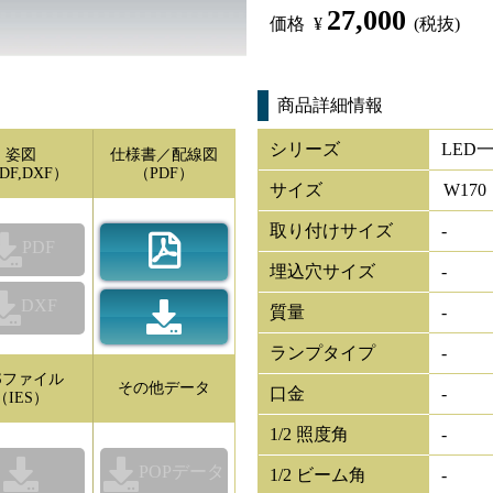
27,000
価格
¥
(税抜)
商品詳細情報
シリーズ
LED
姿図
仕様書／配線図
DF,DXF）
（PDF）
サイズ
W
170
取り付けサイズ
-
PDF
埋込穴サイズ
-
DXF
質量
-
ランプタイプ
-
ESファイル
その他データ
口金
-
（IES）
1/2 照度角
-
POPデータ
1/2 ビーム角
-