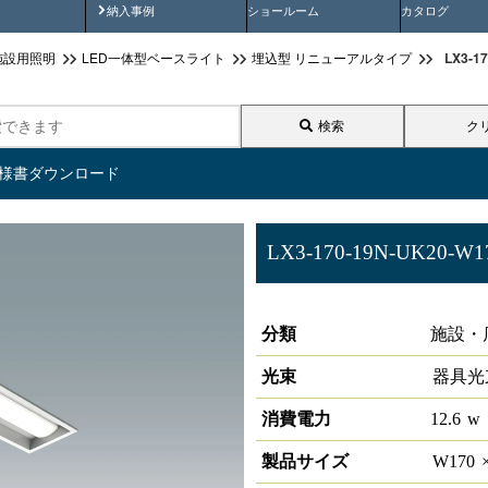
画
納入事例動画
納入事例
ショールーム
カタログ
LX3-
施設用照明
LED一体型ベースライト
埋込型 リニューアルタイプ
検索
ク
仕様書ダウンロード
LX3-170-19N-UK20-W1
ラインルクス 埋込型 リニューア
分類
施設・
光束
器具光
消費電力
12.6
w
製品サイズ
W
170