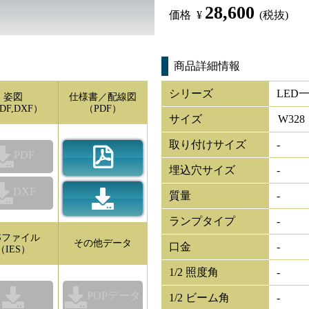
28,600
価格
¥
(税抜)
商品詳細情報
シリーズ
LED
姿図
仕様書／配線図
DF,DXF）
（PDF）
サイズ
W
328
取り付けサイズ
-
PDF
埋込穴サイズ
-
DXF
質量
-
ランプタイプ
-
ESファイル
その他データ
口金
-
（IES）
1/2 照度角
-
POPデータ
1/2 ビーム角
-