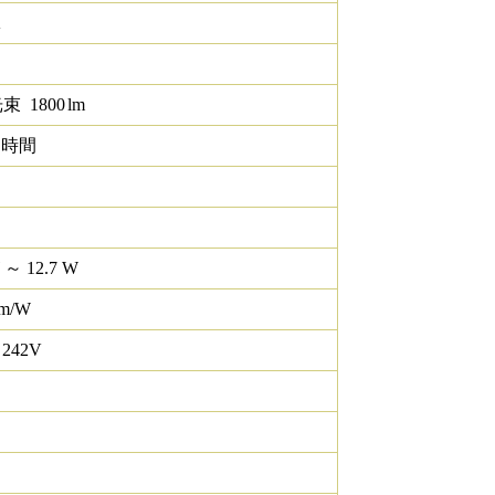
K
光束
1800
lm
0 時間
 ～ 12.7 W
lm/W
 242V