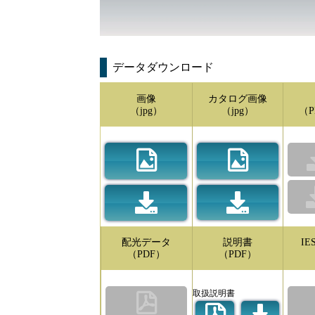
データダウンロード
画像
カタログ画像
（jpg）
（jpg）
（P
配光データ
説明書
I
（PDF）
（PDF）
取扱説明書