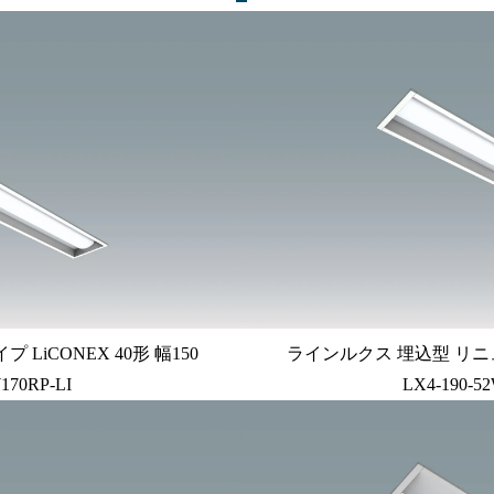
iCONEX 40形 幅150
ラインルクス 埋込型 リニュ
170RP-LI
LX4-190-5