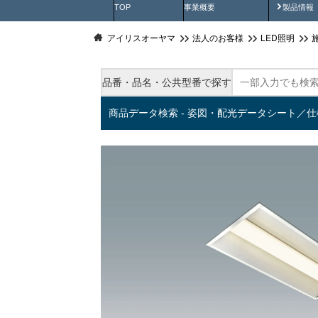
製品動
TOP
事業概要
製品情報
アイリスオーヤマ
法人のお客様
LED照明
品番・品名・公共型番で探す
商品データ検索 - 姿図・配光データシート／