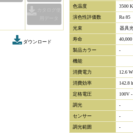
色温度
3500 
カタログ使
演色性評価数
Ra 85
用データ
光束
器具
寿命
40,00
ダウンロード
製品カラー
-
機能
消費電力
12.6 W
消費効率
142.8 
定格電圧
100V -
調光
-
センサー
-
調光範囲
-