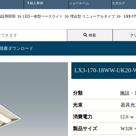
画
納入事例動画
納入事例
ショールーム
カタログ
LX3-
施設用照明
LED一体型ベースライト
埋込型 リニューアルタイプ
検索
ク
仕様書ダウンロード
LX3-170-18WW-UK20-
ラインルクス 埋込型 リニューア
分類
施設・
光束
器具光
消費電力
12.6
w
製品サイズ
W
328