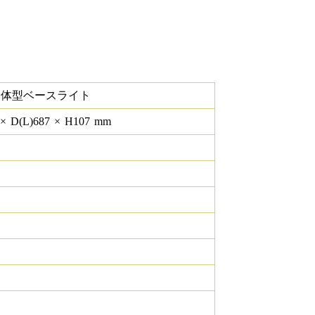
一体型ベースライト
×
D(L)
687
×
H
107
mm