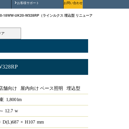
安全にご使用いただくために
お客様サポート
お問い合わせ
170-18WW-UK20-W328RP（ラインルクス 埋込型 リニューアルタイプ 非調光 20形 幅
リア
W328RP
ルタイプ 非調光 20形 幅300
店舗向け 屋内向け ベース照明 埋込型
束
1,800
lm
～ 12.7
w
×
D(L)
687
×
H
107
mm