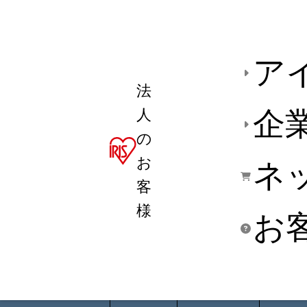
ア
法
人
企
の
お
ネ
客
様
お
商品デ
用途別