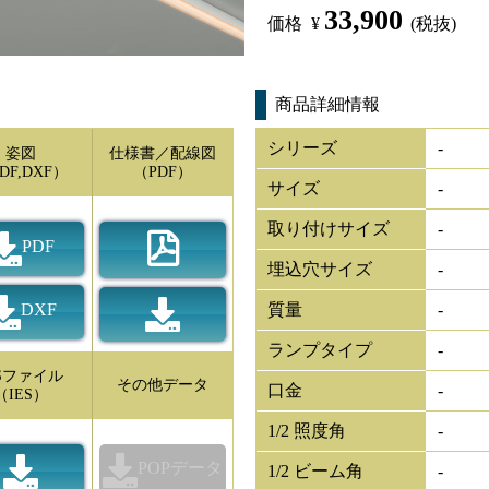
33,900
価格
¥
(税抜)
商品詳細情報
シリーズ
-
姿図
仕様書／配線図
DF,DXF）
（PDF）
サイズ
-
取り付けサイズ
-
PDF
埋込穴サイズ
-
DXF
質量
-
ランプタイプ
-
ESファイル
その他データ
口金
-
（IES）
1/2 照度角
-
POPデータ
1/2 ビーム角
-