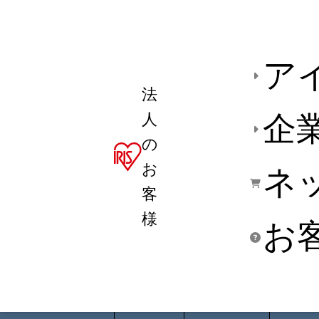
ア
法
人
企
の
お
ネ
客
様
お
商品デ
用途別