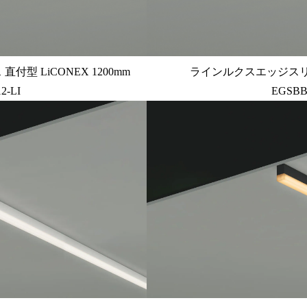
型 LiCONEX 1200mm
ラインルクスエッジスリムベ
2-LI
EGSBB