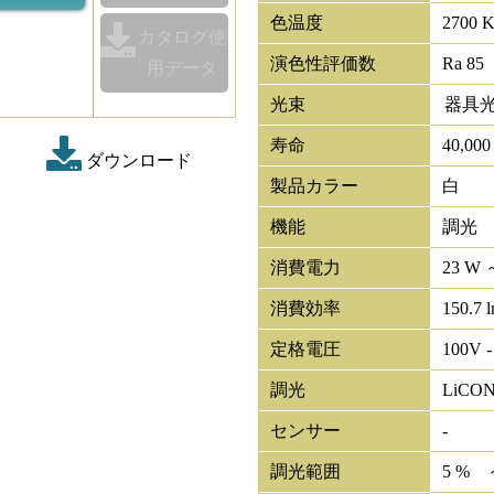
色温度
2700 
カタログ使
演色性評価数
Ra 85
用データ
光束
器具
寿命
40,00
ダウンロード
製品カラー
白
機能
調光
消費電力
23 W 
消費効率
150.7 
定格電圧
100V -
調光
LiCO
センサー
-
調光範囲
5 % 