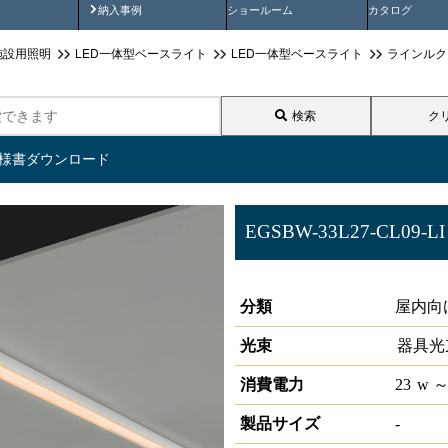
画
納入事例動画
納入事例
ショールーム
カタログ
施設用照明
LED一体型ベースライト
LED一体型ベースライト
ラインルク
検索
ク
仕様書ダウンロード
EGSBW-33L27-CL09-LI
LIDIOラインルクスエッジスリム
分類
屋内向
光束
器具光
消費電力
23
w
～
製品サイズ
-