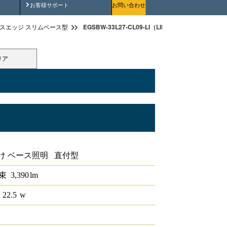
安全にご使用いただくために
お客様サポート
お問い合わせ
EGSBW-33L27-CL09-LI（LIDIOラインルクスエ
スエッジ スリムベース型
リア
ベース 直付型 LiCONEX 900mm
け ベース照明 直付型
束
3,390
lm
 22.5
w