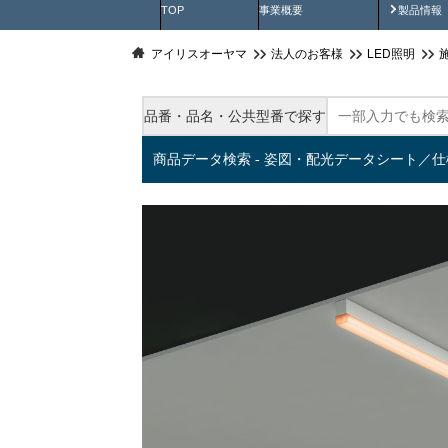
製品動
TOP
事業概要
製品情報
アイリスオーヤマ
法人のお客様
LED照明
品番・品名・公共型番で探す
商品データ検索 - 姿図・配光データシート／