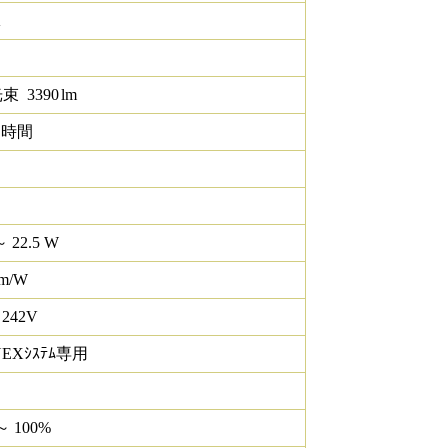
K
光束
3390
lm
0 時間
～ 22.5 W
lm/W
 242V
NEXｼｽﾃﾑ専用
～ 100%