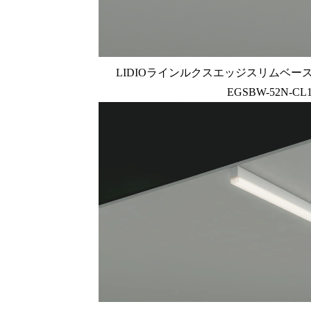
LIDIOラインルクスエッジスリムベース 直付
EGSBW-52N-CL1