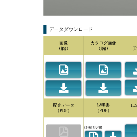
データダウンロード
画像
カタログ画像
（jpg）
（jpg）
（P
配光データ
説明書
I
（PDF）
（PDF）
取扱説明書