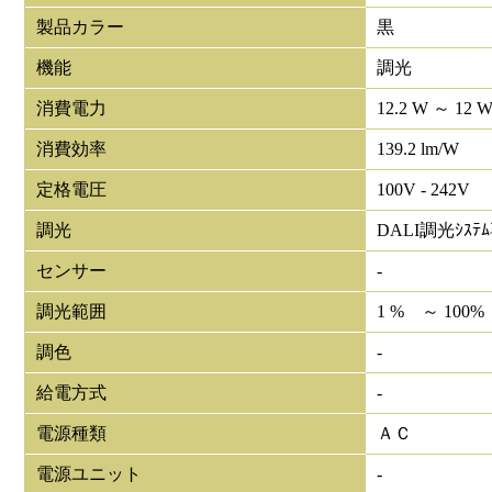
製品カラー
黒
機能
調光
消費電力
12.2 W ～ 12 
消費効率
139.2 lm/W
定格電圧
100V - 242V
調光
DALI調光ｼｽﾃ
センサー
-
調光範囲
1 % ～ 100%
調色
-
給電方式
-
電源種類
ＡＣ
電源ユニット
-