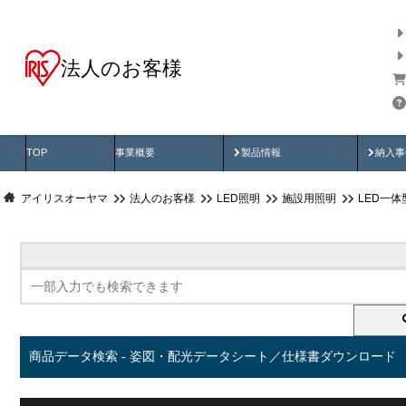
法人のお客様
商品データ検索
用途別から探す
納入
製品動画
納入
TOP
事業概要
製品情報
納入事
アイリスオーヤマ
法人のお客様
LED照明
施設用照明
LED一
商品データ検索 - 姿図・配光データシート／仕様書ダウンロード