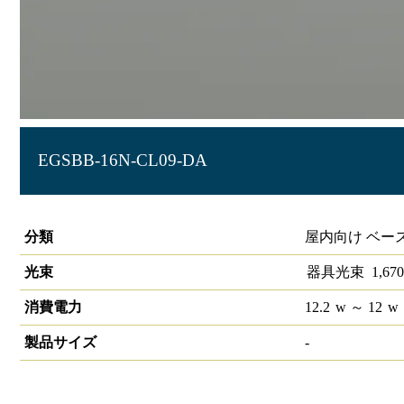
EGSBB-16N-CL09-DA
ラインルクスエッジスリムベース 直付型 DALI 900mm
分類
屋内向け ベー
光束
器具光束
1,670
消費電力
12.2
w
～ 12
w
製品サイズ
-