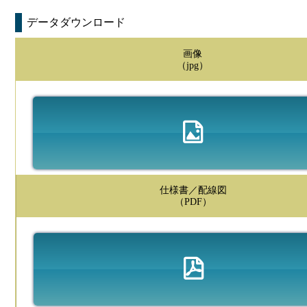
データダウンロード
画像
（jpg）
仕様書／配線図
（PDF）