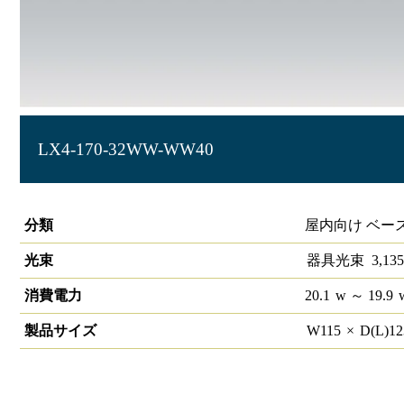
LX4-170-32WW-WW40
ラインルクス ウォールウォッシャー型 非調光 40形
分類
屋内向け ベース照
光束
器具光束
3,135
消費電力
20.1
w
～ 19.9
製品サイズ
W
115
×
D(L)
1