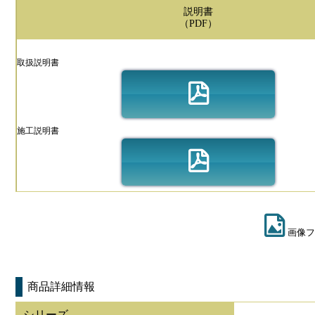
説明書
（PDF）
取扱説明書
施工説明書
画像フ
商品詳細情報
シリーズ
-