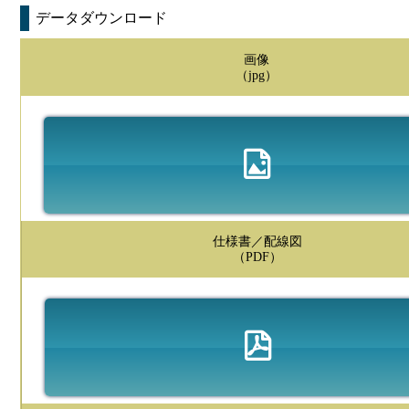
データダウンロード
画像
（jpg）
仕様書／配線図
（PDF）