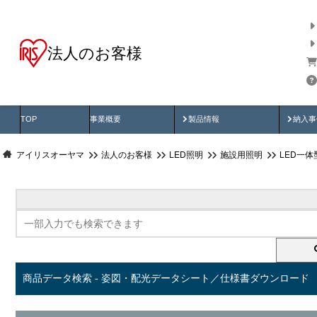
法人のお客様
商品データ検索
用途別から探す
納入
製品動画
納入
TOP
事業概要
製品情報
納入事
アイリスオーヤマ
法人のお客様
LED照明
施設用照明
LED一
商品データ検索 - 姿図・配光データシート／仕様書ダウンロード