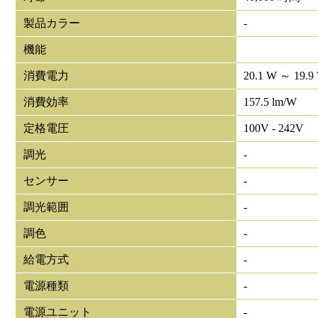
製品カラー
-
機能
消費電力
20.1 W ～ 19.9
消費効率
157.5 lm/W
定格電圧
100V - 242V
調光
-
センサー
-
調光範囲
-
調色
-
給電方式
-
電源種類
-
電源ユニット
-