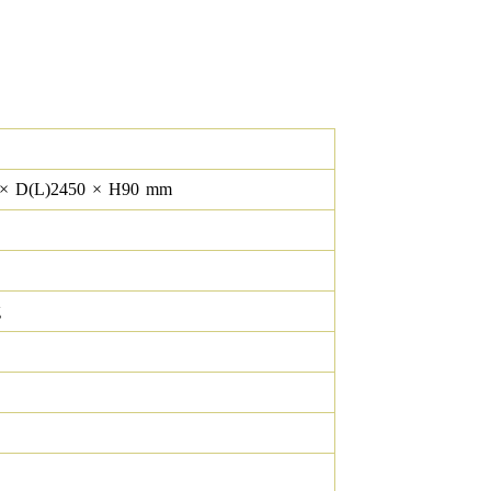
×
D(L)
2450
×
H
90
mm
g