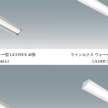
 LiCONEX 40形
ラインルクス ウォール
40-LI
LX190F-