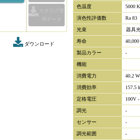
色温度
5000 
カタログ使
演色性評価数
Ra 83
用データ
光束
器具
寿命
40,00
ダウンロード
製品カラー
-
機能
消費電力
40.2 W
消費効率
157.5 
定格電圧
100V -
調光
-
センサー
-
調光範囲
-