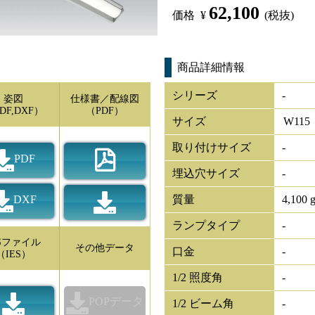
62,100
価格
¥
(税抜)
商品詳細情報
シリーズ
-
姿図
仕様書／配線図
DF,DXF）
（PDF）
サイズ
W
115
取り付けサイズ
-
PDF
埋込穴サイズ
-
DXF
質量
4,100 
ランプタイプ
-
ESファイル
その他データ
口金
-
（IES）
1/2 照度角
-
POPデータ
1/2 ビーム角
-