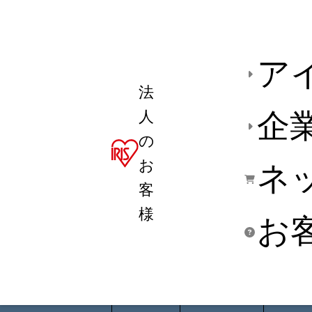
ア
法
人
企
の
お
ネ
客
様
お
商品デ
用途別