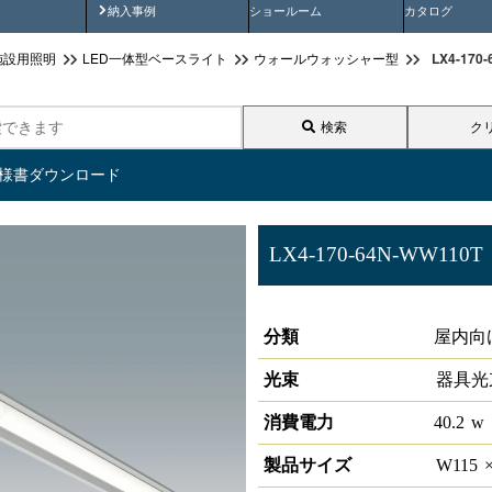
画
納入事例動画
納入事例
ショールーム
カタログ
LX4-1
施設用照明
LED一体型ベースライト
ウォールウォッシャー型
検索
ク
仕様書ダウンロード
LX4-170-64N-WW110T
ラインルクス ウォールウォッシ
分類
屋内向け
光束
器具光
消費電力
40.2
w
製品サイズ
W
115