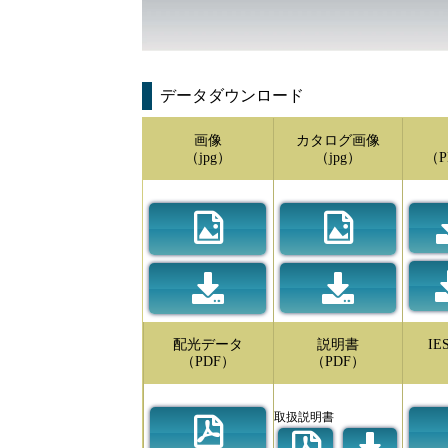
データダウンロード
画像
カタログ画像
（jpg）
（jpg）
（P
配光データ
説明書
I
（PDF）
（PDF）
取扱説明書