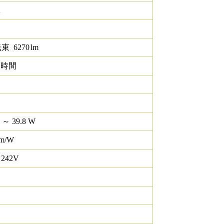
K
光束
6270
lm
0 時間
 ～ 39.8 W
lm/W
 242V