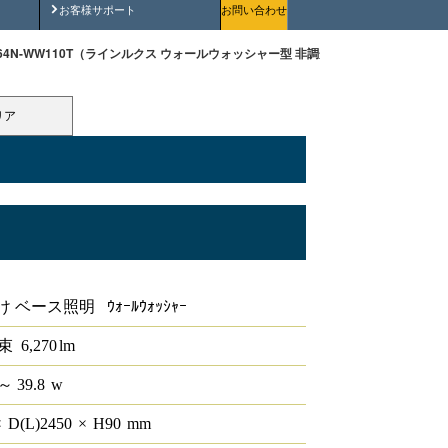
安全にご使用いただくために
お客様サポート
お問い合わせ
70-64N-WW110T（ラインルクス ウォールウォッシャー型 非調光 110形）
リア
ャー型 非調光 110形
 ベース照明 ｳｫｰﾙｳｫｯｼｬｰ
束
6,270
lm
～ 39.8
w
×
D(L)
2450
×
H
90
mm