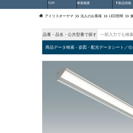
製品動
TOP
事業概要
製品情報
アイリスオーヤマ
法人のお客様
LED照明
品番・品名・公共型番で探す
商品データ検索 - 姿図・配光データシート／