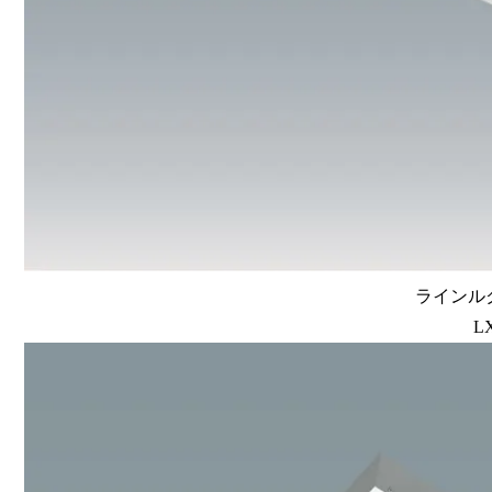
ラインルク
L