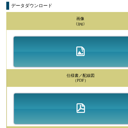
データダウンロード
画像
（jpg）
仕様書／配線図
（PDF）