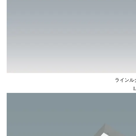
ラインルク
L