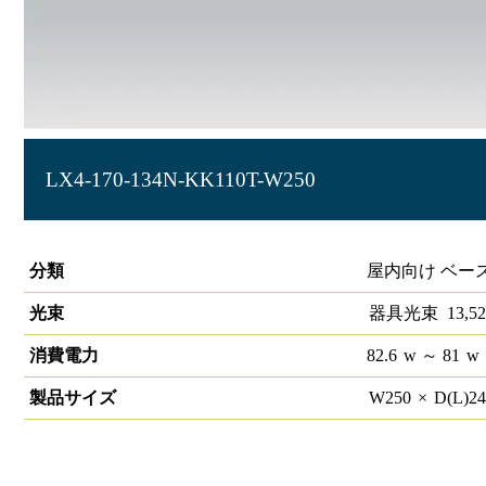
LX4-170-134N-KK110T-W250
ラインルクス 直付下面開放型 非調光 110形
分類
屋内向け ベー
光束
器具光束
13,52
消費電力
82.6
w
～ 81
w
製品サイズ
W
250
×
D(L)
2