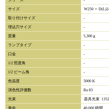
サイズ
W
250
×
D(L)
2
取り付けサイズ
-
埋込穴サイズ
-
質量
5,300 g
ランプタイプ
-
口金
-
1/2 照度角
-
1/2 ビーム角
-
色温度
5000 K
演色性評価数
Ra 83
光束
器具光束
1352
寿命
40,000 時間