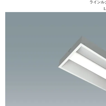
ラインルク
L