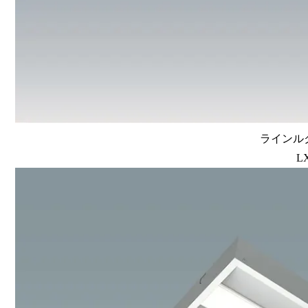
ラインルク
L