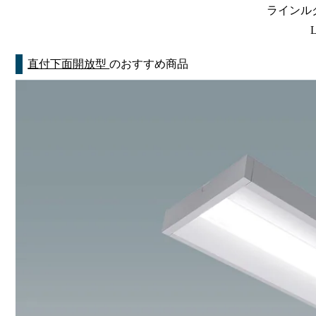
ラインルク
直付下面開放型
のおすすめ商品