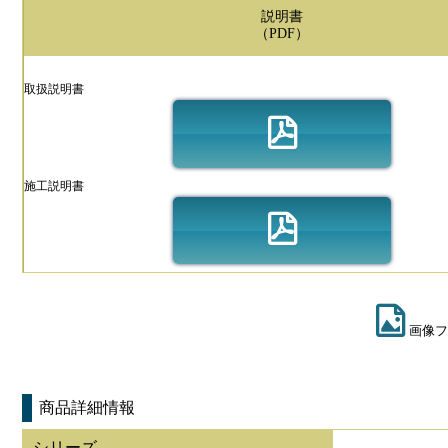
説明書
（PDF）
取扱説明書
施工説明書
画像フ
商品詳細情報
シリーズ
-