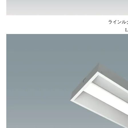
ラインルク
L