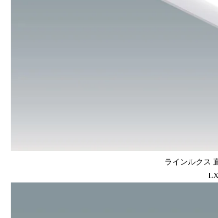
ラインルクス 直
LX