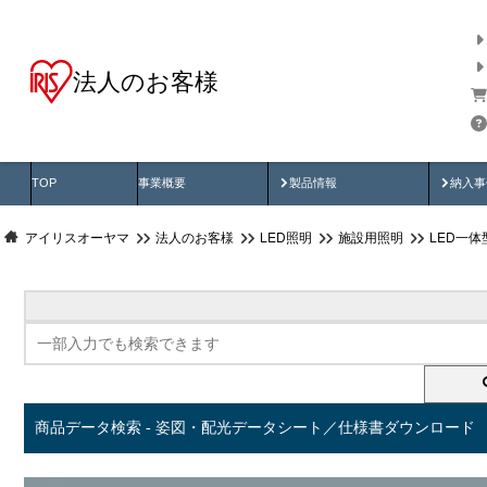
法人のお客様
商品データ検索
用途別から探す
納入
製品動画
納入
TOP
事業概要
製品情報
納入事
アイリスオーヤマ
法人のお客様
LED照明
施設用照明
LED一
商品データ検索 - 姿図・配光データシート／仕様書ダウンロード