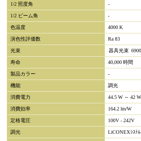
1/2 照度角
-
1/2 ビーム角
-
色温度
4000 K
演色性評価数
Ra 83
光束
器具光束
690
寿命
40,000 時間
製品カラー
-
機能
調光
消費電力
44.5 W ～ 42 
消費効率
164.2 lm/W
定格電圧
100V - 242V
調光
LiCONEXｼｽﾃ