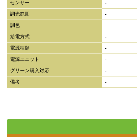
センサー
-
調光範囲
-
調色
-
給電方式
-
電源種類
-
電源ユニット
-
グリーン購入対応
-
備考
-