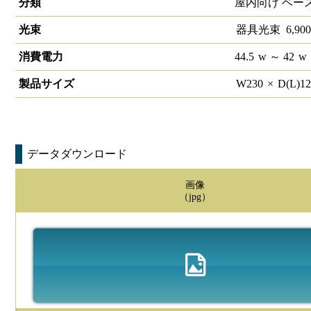
分類
屋内向け ベー
光束
器具光束
6,900
消費電力
44.5
w
～ 42
w
製品サイズ
W
230
×
D(L)
1
データダウンロード
画像
（jpg）