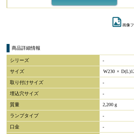
画像フ
商品詳細情報
シリーズ
-
サイズ
W
230
×
D(L)
1
取り付けサイズ
-
埋込穴サイズ
-
質量
2,200 g
ランプタイプ
-
口金
-