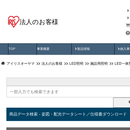
法人のお客様
商品データ検索
用途別から探す
納入
製品動画
納入
TOP
事業概要
製品情報
納入事
アイリスオーヤマ
法人のお客様
LED照明
施設用照明
LED一
商品データ検索 - 姿図・配光データシート／仕様書ダウンロード