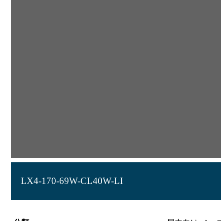
LX4-170-69W-CL40W-LI
ラインルクス 直付型 LiCONEX 40形 幅230