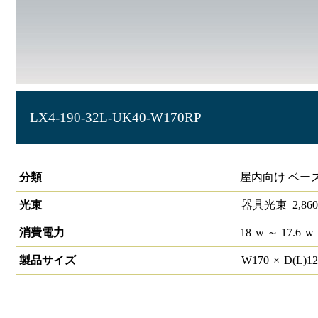
LX4-190-32L-UK40-W170RP
ラインルクス 埋込型 リニューアルタイプ 非調光 40形 幅15
分類
屋内向け ベー
光束
器具光束
2,860
消費電力
18
w
～ 17.6
w
製品サイズ
W
170
×
D(L)
1