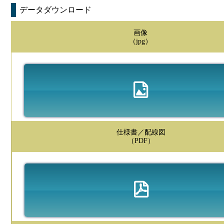
データダウンロード
画像
（jpg）
仕様書／配線図
（PDF）