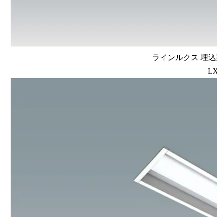
ラインルクス 埋込型
LX