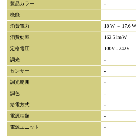
製品カラー
-
機能
消費電力
18 W ～ 17.6 
消費効率
162.5 lm/W
定格電圧
100V - 242V
調光
-
センサー
-
調光範囲
-
調色
-
給電方式
-
電源種類
-
電源ユニット
-