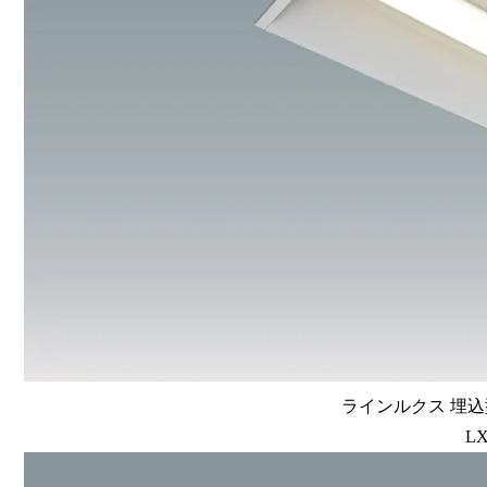
ラインルクス 埋込型
LX