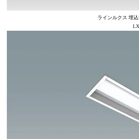
ラインルクス 埋込型
LX