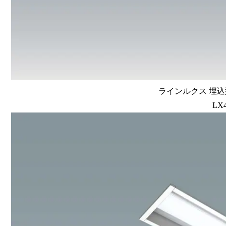
ラインルクス 埋込型
LX4