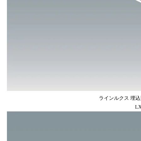
ラインルクス 埋込型
LX