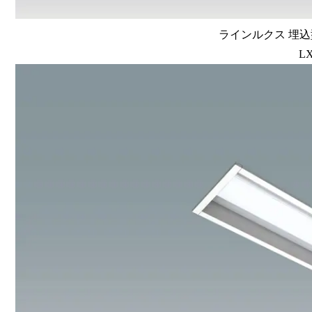
ラインルクス 埋込型
LX