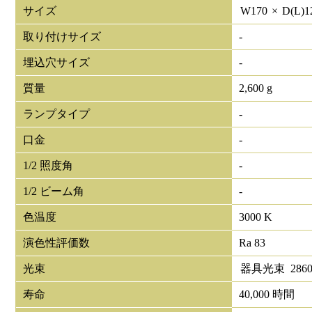
サイズ
W
170
×
D(L)
1
取り付けサイズ
-
埋込穴サイズ
-
質量
2,600 g
ランプタイプ
-
口金
-
1/2 照度角
-
1/2 ビーム角
-
色温度
3000 K
演色性評価数
Ra 83
光束
器具光束
286
寿命
40,000 時間