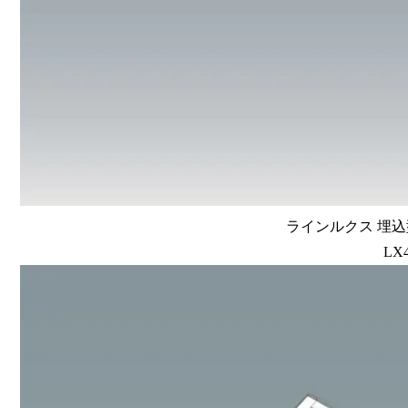
ラインルクス 埋込型
LX4