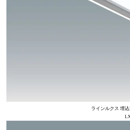
ラインルクス 埋込型
LX