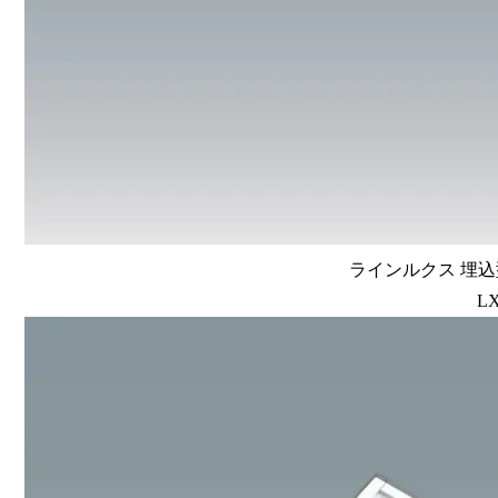
ラインルクス 埋込型
LX