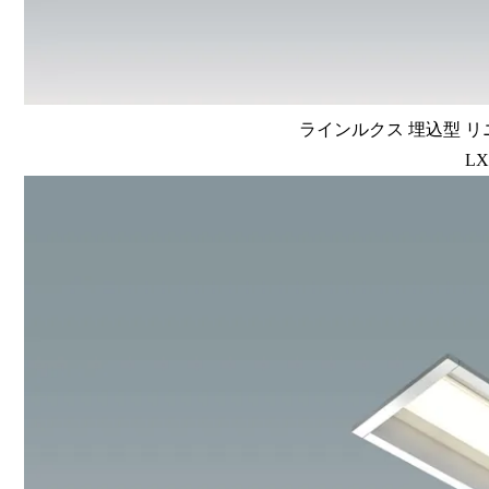
ラインルクス 埋込型 リニ
LX