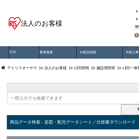
法人のお客様
商品データ検索
用途別から探す
納入
製品動画
納入
TOP
事業概要
製品情報
納入事
アイリスオーヤマ
法人のお客様
LED照明
施設用照明
LED一
商品データ検索 - 姿図・配光データシート／仕様書ダウンロード