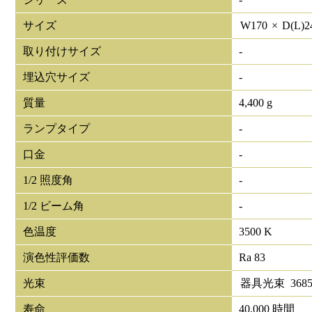
サイズ
W
170
×
D(L)
2
取り付けサイズ
-
埋込穴サイズ
-
質量
4,400 g
ランプタイプ
-
口金
-
1/2 照度角
-
1/2 ビーム角
-
色温度
3500 K
演色性評価数
Ra 83
光束
器具光束
368
寿命
40,000 時間