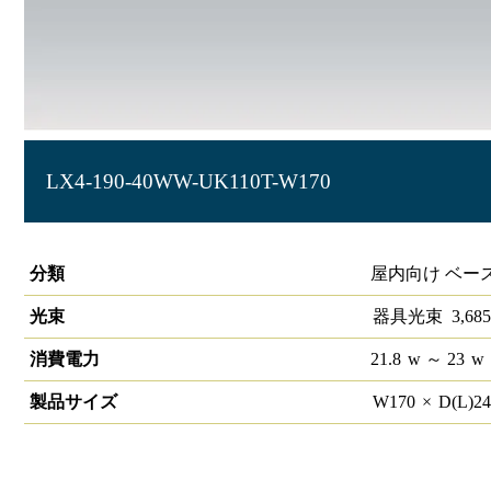
LX4-190-40WW-UK110T-W170
ラインルクス 埋込型 非調光 110形 幅150
分類
屋内向け ベー
光束
器具光束
3,685
消費電力
21.8
w
～ 23
w
製品サイズ
W
170
×
D(L)
2