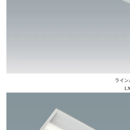
ラインル
LX