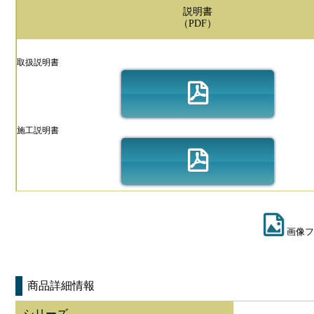
説明書
（PDF）
取扱説明書
施工説明書
画像フ
商品詳細情報
シリーズ
-