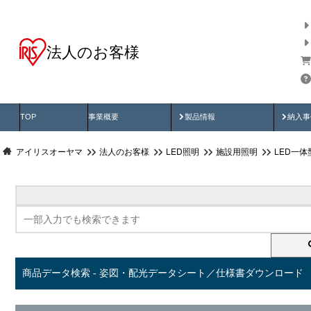
法人のお客様
商品データ検索
用途別から探す
納入
製品動画
納入
TOP
事業概要
製品情報
納入事
アイリスオーヤマ
法人のお客様
LED照明
施設用照明
LED一
商品データ検索 - 姿図・配光データシート／仕様書ダウンロード