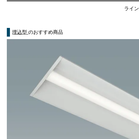
ライン
埋込型
のおすすめ商品