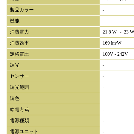
製品カラー
-
機能
消費電力
21.8 W ～ 23 
消費効率
169 lm/W
定格電圧
100V - 242V
調光
-
センサー
-
調光範囲
-
調色
-
給電方式
-
電源種類
-
電源ユニット
-