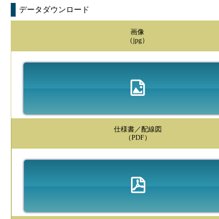
データダウンロード
画像
（jpg）
仕様書／配線図
（PDF）