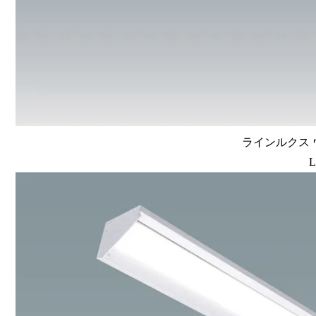
ラインルクス ウ
L