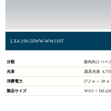
LX4-190-50WW-WW110T
ラインルクス ウォールウォッシャー型 非調光 110形
分類
屋内向け ベース照
光束
器具光束
4,755
消費電力
27.2
w
～ 28
w
製品サイズ
W
115
×
D(L)
2