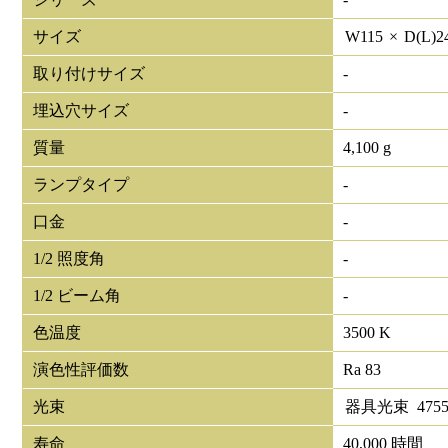
サイズ
W
115
×
D(L)
2
取り付けサイズ
-
埋込穴サイズ
-
質量
4,100 g
ランプタイプ
-
口金
-
1/2 照度角
-
1/2 ビーム角
-
色温度
3500 K
演色性評価数
Ra 83
光束
器具光束
475
寿命
40,000 時間