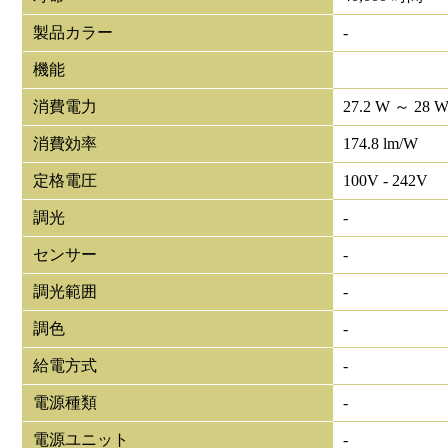
製品カラー
-
機能
消費電力
27.2 W ～ 28 
消費効率
174.8 lm/W
定格電圧
100V - 242V
調光
-
センサー
-
調光範囲
-
調色
-
給電方式
-
電源種類
-
電源ユニット
-