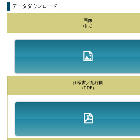
データダウンロード
画像
（jpg）
仕様書／配線図
（PDF）