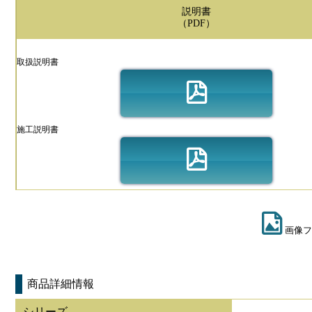
説明書
（PDF）
取扱説明書
施工説明書
画像フ
商品詳細情報
シリーズ
-