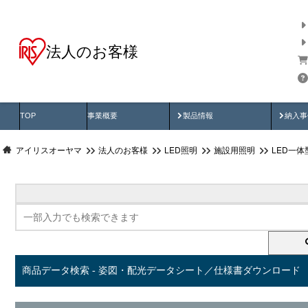
法人のお客様
商品データ検索
用途別から探す
納入
製品動画
納入
TOP
事業概要
製品情報
納入事
アイリスオーヤマ
法人のお客様
LED照明
施設用照明
LED一
商品データ検索 - 姿図・配光データシート／仕様書ダウンロード