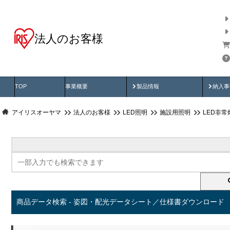
法人のお客様
商品データ検索
用途別から探す
納入
製品動画
納入
TOP
事業概要
製品情報
納入事
アイリスオーヤマ
法人のお客様
LED照明
施設用照明
LED非常
商品データ検索 - 姿図・配光データシート／仕様書ダウンロード