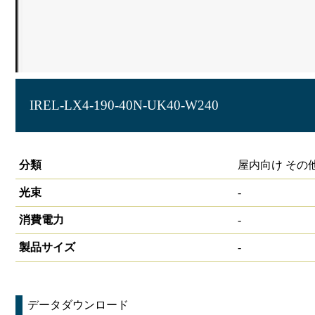
IREL-LX4-190-40N-UK40-W240
非常灯 LED一体型 電池内蔵 ラインルクス 30分間定格型 埋込型
分類
屋内向け その
光束
-
消費電力
-
製品サイズ
-
データダウンロード