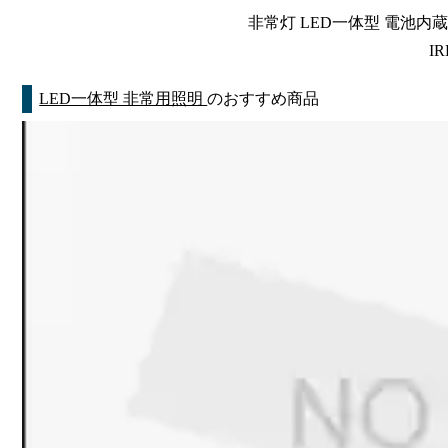
非常灯 LED一体型 電池内蔵 
IR
LED一体型 非常用照明
のおすすめ商品