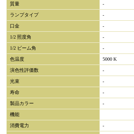
質量
-
ランプタイプ
-
口金
-
1/2 照度角
-
1/2 ビーム角
-
色温度
5000 K
演色性評価数
-
光束
-
寿命
-
製品カラー
-
機能
消費電力
-