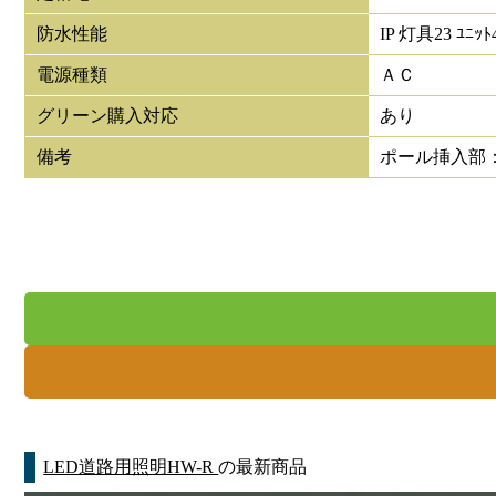
防水性能
IP 灯具23 ﾕﾆｯﾄ
電源種類
ＡＣ
グリーン購入対応
あり
備考
ポール挿入部：
LED道路用照明HW-R
の最新商品