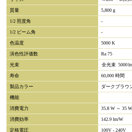
質量
5,800 g
1/2 照度角
-
1/2 ビーム角
-
色温度
5000 K
演色性評価数
Ra 75
光束
全光束
5000
l
寿命
60,000 時間
製品カラー
ダークブラウ
機能
消費電力
35.8 W ～ 35 
消費効率
142.9 lm/W
定格電圧
100V - 240V