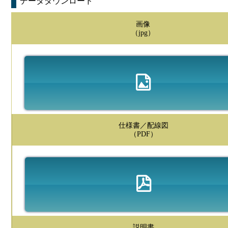
データダウンロード
画像
（jpg）
仕様書／配線図
（PDF）
説明書