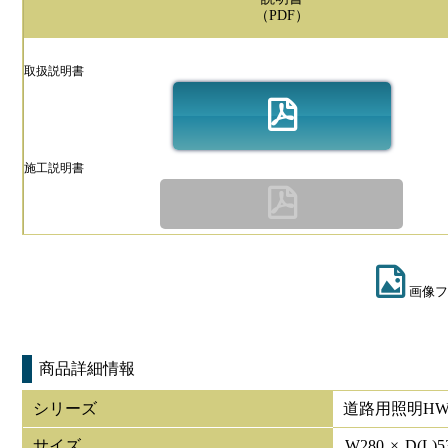
（PDF）
取扱説明書
施工説明書
画像フ
商品詳細情報
シリーズ
道路用照明HW
サイズ
W
280
×
D(L)
5