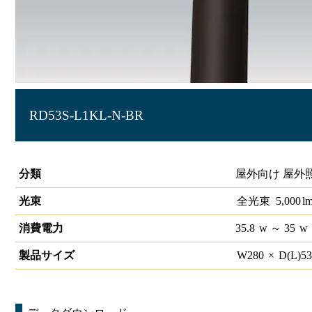
RD53S-L1KL-N-BR
LED道路用照明HW-R ストレートポール型
分類
屋外向け 屋外
光束
全光束
5,000
l
消費電力
35.8
w
～ 35
w
製品サイズ
W
280
×
D(L)
5