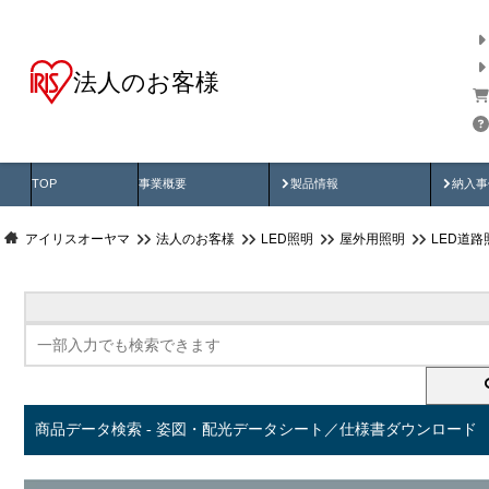
法人のお客様
商品データ検索
用途別から探す
納入
製品動画
納入
TOP
事業概要
製品情報
納入事
アイリスオーヤマ
法人のお客様
LED照明
屋外用照明
LED道路
商品データ検索 - 姿図・配光データシート／仕様書ダウンロード