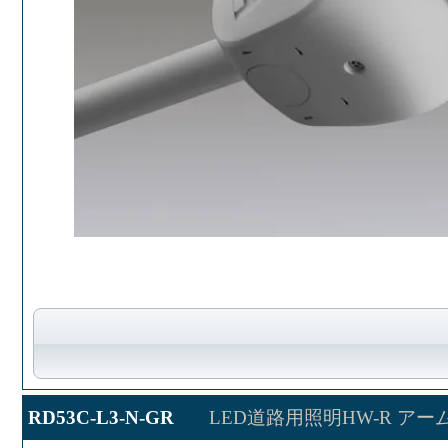
RD53C-L3-N-GR
LED道路用照明HW-R アー