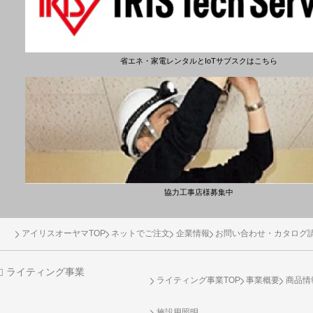
省エネ・家電レンタルとIoTサブスクはこちら
協力工事店様募集中
アイリスオーヤマTOP
ネットでご注文
企業情報
お問い合わせ・カタログ
ライティング事業
ライティング事業TOP
事業概要
商品情
施設用照明