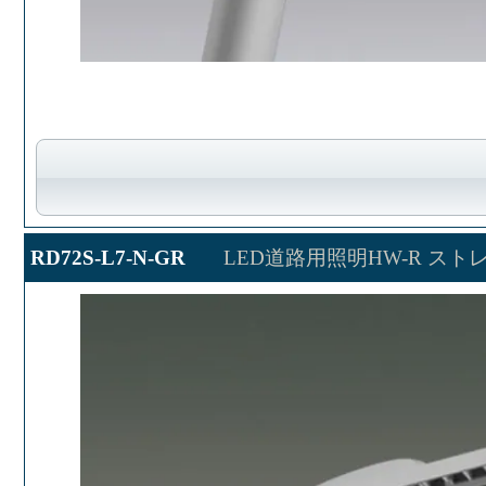
RD72S-L7-N-GR
LED道路用照明HW-R ス