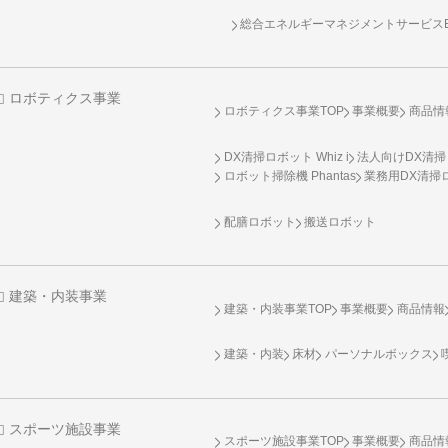
総合エネルギーマネジメントサービスENE
ロボティクス事業
ロボティクス事業TOP
事業概要
商品情
DX清掃ロボット Whiz i
法人向けDX清掃
ロボット掃除機 Phantas
業務用DX清掃ロ
配膳ロボット
搬送ロボット
建築・内装事業
建築・内装事業TOP
事業概要
商品情報
建築・内装
床材
パーソナルボックス
スポーツ施設事業
スポーツ施設事業TOP
事業概要
商品情