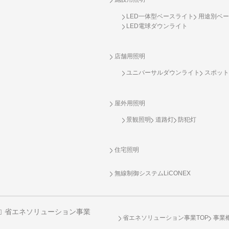
LED一体型ベースライト
用途別ベー
LED電球ダウンライト
店舗用照明
ユニバーサルダウンライト
スポット
屋外用照明
景観照明
道路灯
防犯灯
住宅照明
無線制御システム
LiCONEX
省エネソリューション事業
省エネソリューション事業TOP
事業