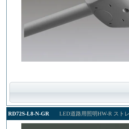
RD72S-L8-N-GR
LED道路用照明HW-R ス