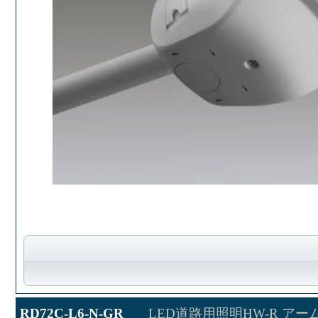
RD72C-L6-N-GR
LED道路用照明HW-R アー