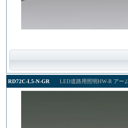
RD72C-L5-N-GR
LED道路用照明HW-R アー