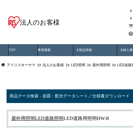
法人のお客様
商品データ検索
用途別から探す
納入
製品動画
納入
TOP
事業概要
製品情報
納入事
アイリスオーヤマ
法人のお客様
LED照明
屋外用照明
LED道路
商品データ検索 - 姿図・配光データシート／仕様書ダウンロード
屋外用照明
LED道路照明
LED道路用照明HW-R