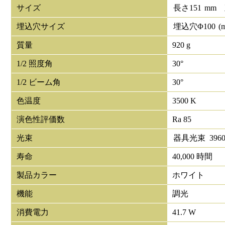
サイズ
長さ
151
mm
埋込穴サイズ
埋込穴Φ
100
(
質量
920 g
1/2 照度角
30°
1/2 ビーム角
30°
色温度
3500 K
演色性評価数
Ra 85
光束
器具光束
396
寿命
40,000 時間
製品カラー
ホワイト
機能
調光
消費電力
41.7 W