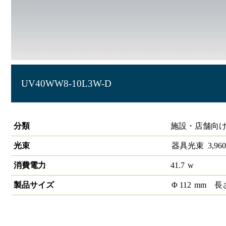
UV40WW8-10L3W-D
ローグレアユニバーサルダウンライト
分類
施設・店舗向け
光束
器具光束
3,960
消費電力
41.7
w
製品サイズ
Φ
112
mm
長