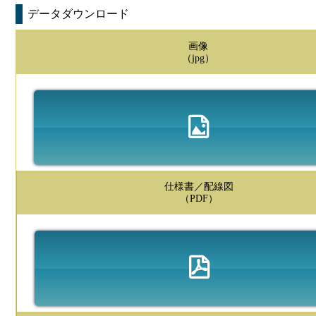
データダウンロード
画像
（jpg）
仕様書／配線図
（PDF）