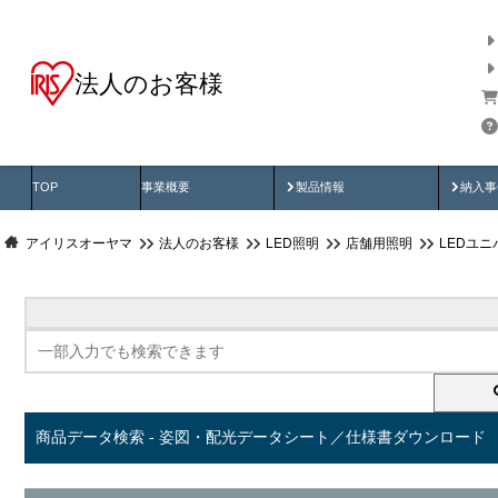
法人のお客様
商品データ検索
用途別から探す
納入
製品動画
納入
TOP
事業概要
製品情報
納入事
アイリスオーヤマ
法人のお客様
LED照明
店舗用照明
LEDユ
商品データ検索 - 姿図・配光データシート／仕様書ダウンロード