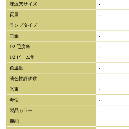
埋込穴サイズ
-
質量
-
ランプタイプ
-
口金
-
1/2 照度角
-
1/2 ビーム角
-
色温度
-
演色性評価数
-
光束
-
寿命
-
製品カラー
-
機能