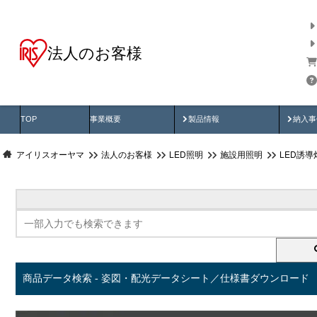
法人のお客様
商品データ検索
用途別から探す
納入
製品動画
納入
TOP
事業概要
製品情報
納入事
アイリスオーヤマ
法人のお客様
LED照明
施設用照明
LED誘導
商品データ検索 - 姿図・配光データシート／仕様書ダウンロード