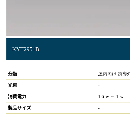
KYT2951B
誘導灯本体
分類
屋内向け 誘導
光束
-
消費電力
1.6
w
～ 1
w
製品サイズ
-