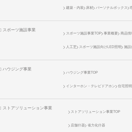
建築・内装
床材
パーソナルボックス
スポーツ施設事業
スポーツ施設事業TOP
事業概要
商品情
人工芝
スポーツ施設向け
LED照明
施設
ハウジング事業
ハウジング事業TOP
インターホン・テレビドアホン
住宅照
ストアソリューション事業
ストアソリューション事業TOP
店舗什器
省力化什器