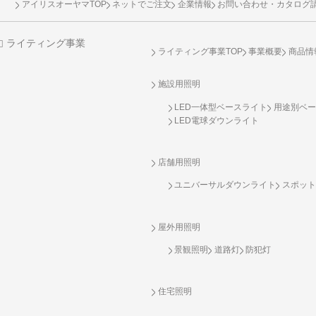
アイリスオーヤマTOP
ネットでご注文
企業情報
お問い合わせ・カタログ
ライティング事業
ライティング事業TOP
事業概要
商品情
施設用照明
LED一体型ベースライト
用途別ベー
LED電球ダウンライト
店舗用照明
ユニバーサルダウンライト
スポット
屋外用照明
景観照明
道路灯
防犯灯
住宅照明