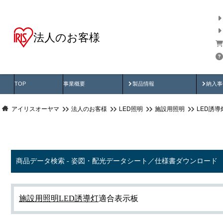
法人のお客様
商品データ検索
用途別から探す
納入
製品動画
納入
TOP
事業概要
製品情報
納入事
アイリスオーヤマ
法人のお客様
LED照明
施設用照明
LED誘導
商品データ検索 - 姿図・配光データシート／仕様書ダウンロード
施設用照明
LED誘導灯
適合表示板