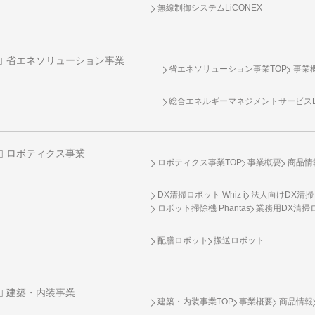
無線制御システム
LiCONEX
省エネソリューション事業
省エネソリューション事業TOP
事業
総合エネルギーマネジメントサービスENE
ロボティクス事業
ロボティクス事業TOP
事業概要
商品情
DX清掃ロボット Whiz i
法人向けDX清掃
ロボット掃除機 Phantas
業務用DX清掃ロ
配膳ロボット
搬送ロボット
建築・内装事業
建築・内装事業TOP
事業概要
商品情報