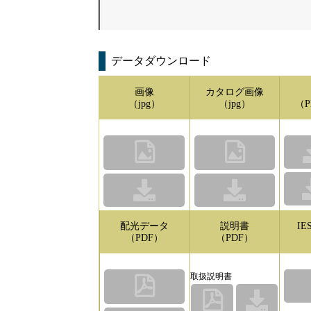
データダウンロード
画像
カタログ画像
（jpg）
（jpg）
（P
配光データ
説明書
I
（PDF）
（PDF）
取扱説明書