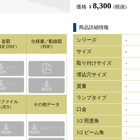
8,300
価格
¥
(税抜)
商品詳細情報
シリーズ
-
姿図
仕様書／配線図
DF,DXF）
（PDF）
サイズ
-
取り付けサイズ
-
PDF
埋込穴サイズ
-
DXF
質量
-
ランプタイプ
-
ESファイル
その他データ
（IES）
口金
-
1/2 照度角
-
POPデータ
1/2 ビーム角
-