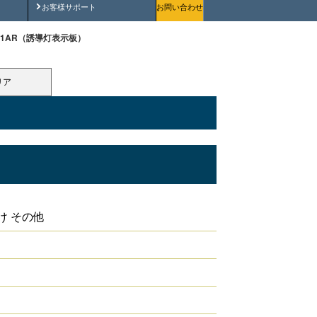
安全にご使用いただくために
お客様サポート
お問い合わせ
061AR（誘導灯表示板）
リア
け その他