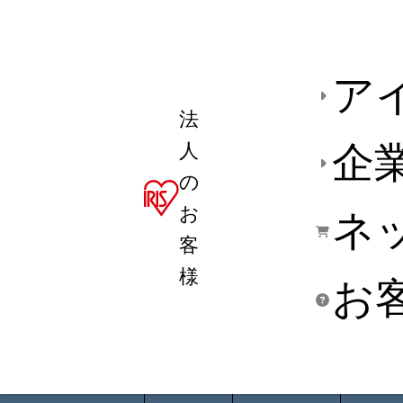
ア
法
人
企
の
お
ネ
客
様
お
商品デ
用途別