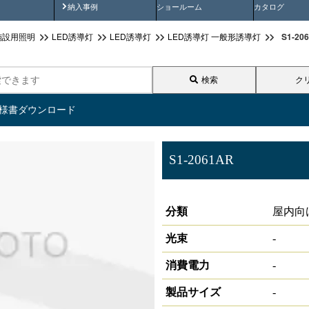
画
納入事例動画
納入事例
ショールーム
カタログ
S1-2
施設用照明
LED誘導灯
LED誘導灯
LED誘導灯 一般形誘導灯
検索
ク
仕様書ダウンロード
S1-2061AR
誘導灯表示板
分類
屋内向
光束
-
消費電力
-
製品サイズ
-