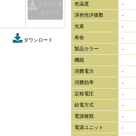
色温度
-
カタログ使
用データ
演色性評価数
-
光束
-
寿命
-
ダウンロード
製品カラー
-
機能
消費電力
-
消費効率
-
定格電圧
-
給電方式
-
電源種類
-
電源ユニット
-