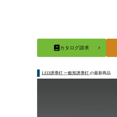
カタログ請求
LED誘導灯 一般形誘導灯
の最新商品