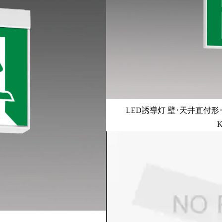
LED誘導灯 壁･天井直付形
K