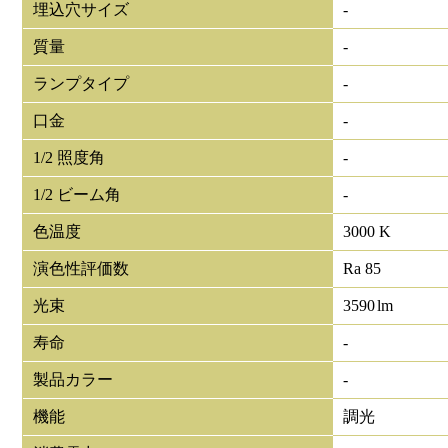
埋込穴サイズ
-
質量
-
ランプタイプ
-
口金
-
1/2 照度角
-
1/2 ビーム角
-
色温度
3000 K
演色性評価数
Ra 85
光束
3590
lm
寿命
-
製品カラー
-
機能
調光