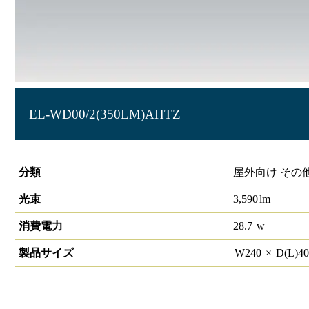
EL-WD00/2(350LM)AHTZ
軒下ダウンライト
分類
屋外向け その
光束
3,590
lm
消費電力
28.7
w
製品サイズ
W
240
×
D(L)
4