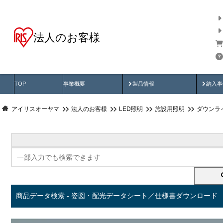
法人のお客様
商品データ検索
用途別から探す
納入
製品動画
納入
TOP
事業概要
製品情報
納入事
アイリスオーヤマ
法人のお客様
LED照明
施設用照明
ダウンラ
商品データ検索 - 姿図・配光データシート／仕様書ダウンロード