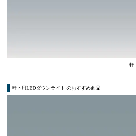
軒
軒下用LEDダウンライト
のおすすめ商品