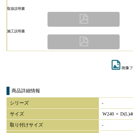
取扱説明書
施工説明書
画像フ
商品詳細情報
シリーズ
-
サイズ
W
240
×
D(L)
4
取り付けサイズ
-