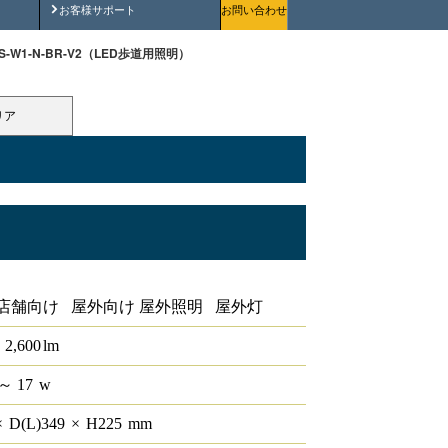
安全にご使用いただくために
お客様サポート
お問い合わせ
3S-W1-N-BR-V2（LED歩道用照明）
リア
店舗向け 屋外向け 屋外照明 屋外灯
2,600
lm
～ 17
w
×
D(L)
349
×
H
225
mm