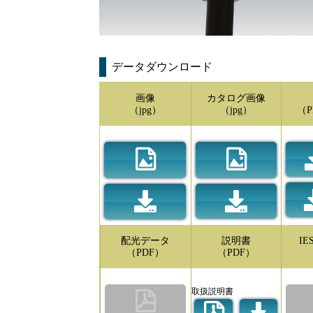
データダウンロード
画像
カタログ画像
（jpg）
（jpg）
（P
配光データ
説明書
I
（PDF）
（PDF）
取扱説明書