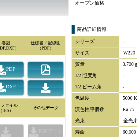
オープン価格
商品詳細情報
シリーズ
-
姿図
仕様書／配線図
DF,DXF）
（PDF）
サイズ
W
220
質量
3,700 
PDF
1/2 照度角
-
DXF
1/2 ビーム角
-
色温度
5000 
ESファイル
その他データ
演色性評価数
Ra 75
（IES）
光束
全光
POPデータ
寿命
60,00