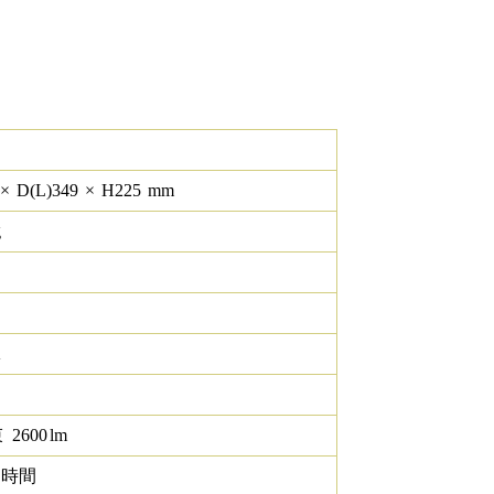
×
D(L)
349
×
H
225
mm
g
K
束
2600
lm
0 時間