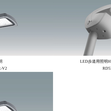
明
LED歩道用照明H
R-V2
RD5