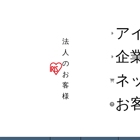
ア
法
人
企
の
お
ネ
客
様
お
商品デ
用途別