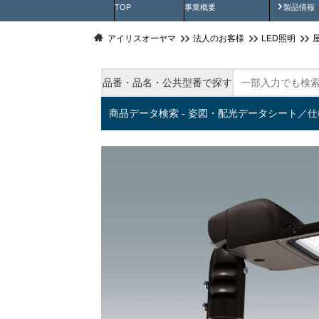
製品動
TOP
事業概要
製品情報
アイリスオーヤマ
法人のお客様
LED照明
品番・品名・公共型番で探す
商品データ検索 - 姿図・配光データシート／