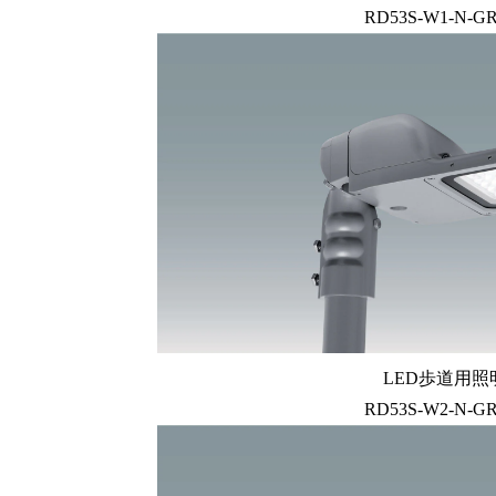
RD53S-W1-N-GR
LED歩道用照
RD53S-W2-N-GR