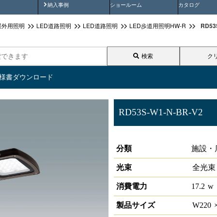
画
納入事例動画
納入事例
ショールーム
カタログ
RD5
屋外用照明
LED道路照明
LED道路照明
LED歩道用照明HW-R
検索
ク
仕様書ダウンロード
RD53S-W1-N-BR-V2
LED歩道用照明
分類
施設・
光束
全光束
消費電力
17.2
w
製品サイズ
W
220