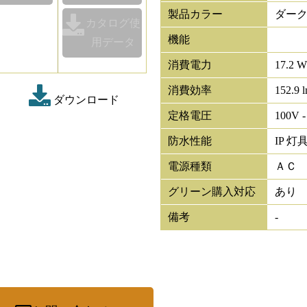
製品カラー
ダー
カタログ使
機能
用データ
消費電力
17.2 
消費効率
152.9 
ダウンロード
定格電圧
100V -
防水性能
IP 灯具
電源種類
ＡＣ
グリーン購入対応
あり
備考
-