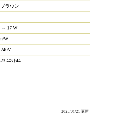
クブラウン
W ～ 17 W
lm/W
 240V
23 ﾕﾆｯﾄ44
2025/01/21 更新