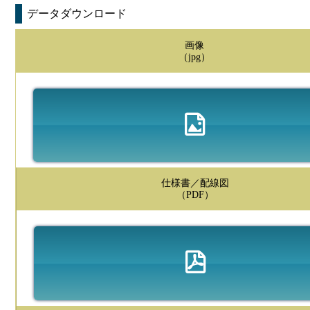
データダウンロード
画像
（jpg）
仕様書／配線図
（PDF）