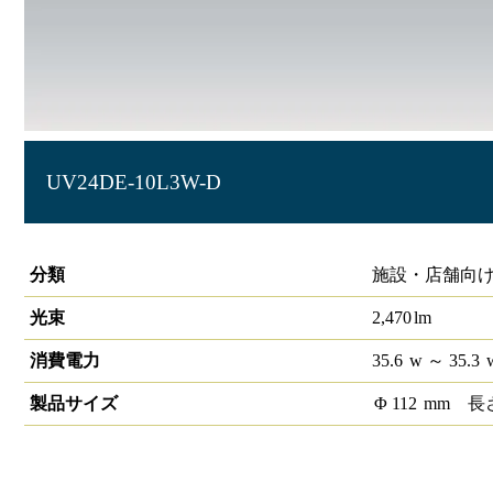
UV24DE-10L3W-D
ローグレアユニバーサルダウンライト ベーカリー
分類
施設・店舗向け
光束
2,470
lm
消費電力
35.6
w
～ 35.3
製品サイズ
Φ
112
mm
長