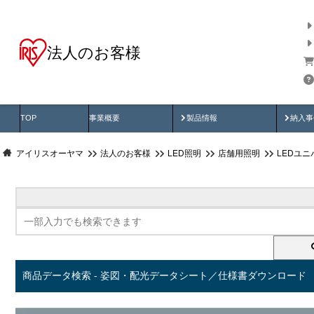
法人のお客様
商品データ検索
用途別から探す
納入
製品動画
納入
TOP
事業概要
製品情報
納入事
アイリスオーヤマ
法人のお客様
LED照明
店舗用照明
LEDユ
商品データ検索 - 姿図・配光データシート／仕様書ダウンロード