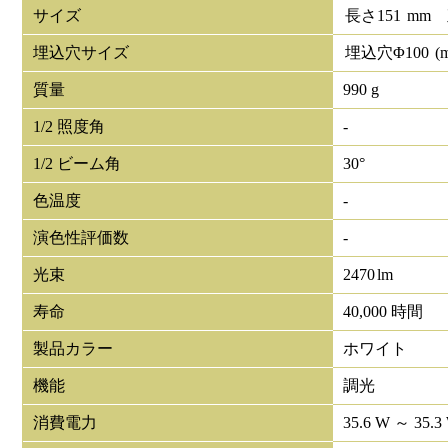
サイズ
長さ
151
mm
埋込穴サイズ
埋込穴Φ
100
(
質量
990 g
1/2 照度角
-
1/2 ビーム角
30°
色温度
-
演色性評価数
-
光束
2470
lm
寿命
40,000 時間
製品カラー
ホワイト
機能
調光
消費電力
35.6 W ～ 35.3