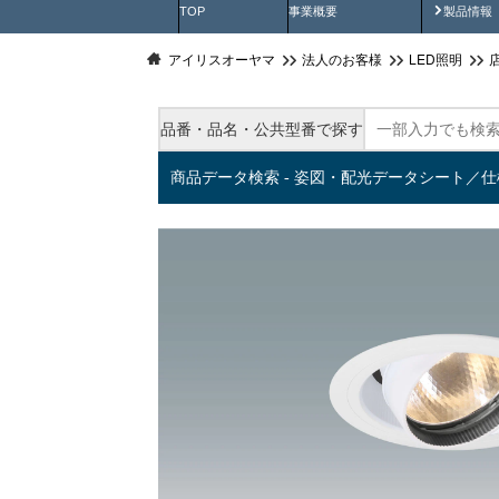
製品動
TOP
事業概要
製品情報
アイリスオーヤマ
法人のお客様
LED照明
品番・品名・公共型番で探す
商品データ検索 - 姿図・配光データシート／