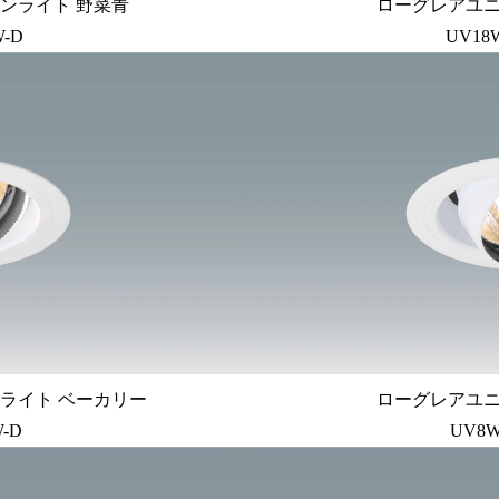
ンライト 野菜青
ローグレアユ
W-D
UV18
ライト ベーカリー
ローグレアユ
W-D
UV8W