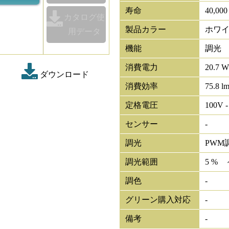
寿命
40,00
カタログ使
製品カラー
ホワ
用データ
機能
調光
消費電力
20.7 W
ダウンロード
消費効率
75.8 l
定格電圧
100V -
センサー
-
調光
PWM
調光範囲
5 % 
調色
-
グリーン購入対応
-
備考
-