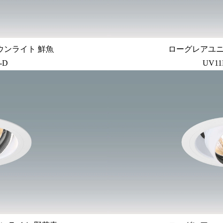
ウンライト 鮮魚
ローグレアユ
-D
UV11