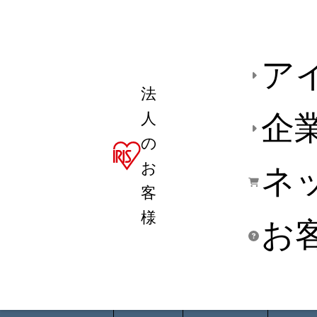
ア
法
人
企
の
お
ネ
客
様
お
商品デ
用途別