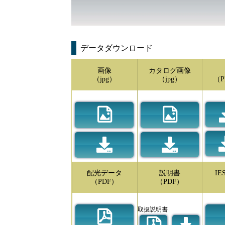
データダウンロード
画像
カタログ画像
（jpg）
（jpg）
（P
配光データ
説明書
I
（PDF）
（PDF）
取扱説明書