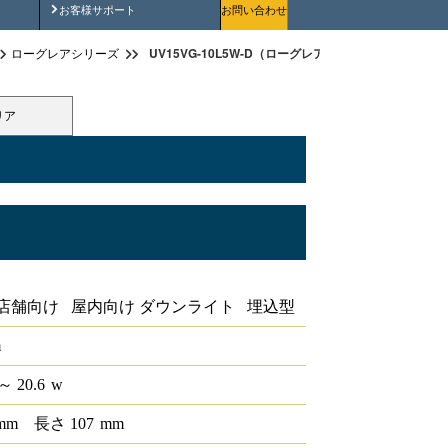
安全にご使用いただくために
お客様サポート
お問い合わせ
UV15VG-10L5W-D（ローグレアユニバーサルダウン
ローグレアシリーズ
リア
ンライト 野菜青
店舗向け 屋内向け ダウンライト 埋込型
m
～ 20.6
w
mm
長さ
107
mm