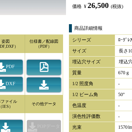
26,500
価格
¥
(税抜)
商品詳細情報
シリーズ
ﾛｰｸﾞﾚ
姿図
仕様書／配線図
DF,DXF）
（PDF）
サイズ
長さ
1
埋込穴サイズ
埋込穴
PDF
質量
670 g
DXF
1/2 照度角
-
1/2 ビーム角
50°
ESファイル
その他データ
色温度
-
（IES）
演色性評価数
-
POPデータ
光束
1570
l