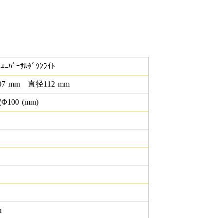
ｱﾕﾆﾊﾞｰｻﾙﾀﾞｳﾝﾗｲﾄ
07
mm
直径
112
mm
Φ
100
(mm)
m