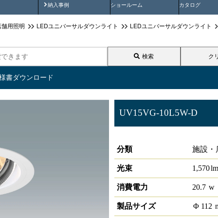
画
納入事例動画
納入事例
ショールーム
カタログ
店舗用照明
LEDユニバーサルダウンライト
LEDユニバーサルダウンライト
検索
ク
仕様書ダウンロード
UV15VG-10L5W-D
ローグレアユニバーサルダウ
分類
施設・
光束
1,570
l
消費電力
20.7
w
製品サイズ
Φ
112