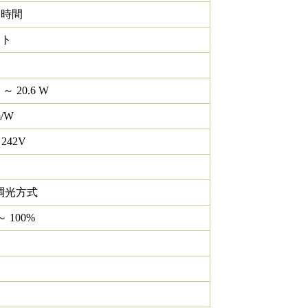
0 時間
イト
 ～ 20.6 W
m/W
 242V
調光方式
～ 100%