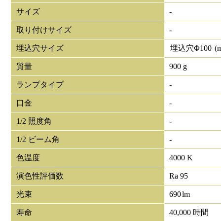
サイズ
-
取り付けサイズ
-
埋込穴サイズ
埋込穴Φ
100
(
質量
900 g
ランプタイプ
-
口金
-
1/2 照度角
-
1/2 ビーム角
-
色温度
4000 K
演色性評価数
Ra 95
光束
690
lm
寿命
40,000 時間