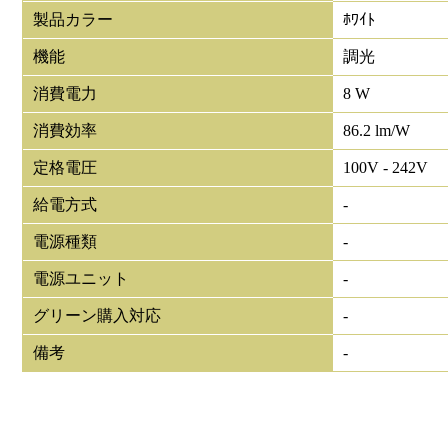
製品カラー
ﾎﾜｲﾄ
機能
調光
消費電力
8 W
消費効率
86.2 lm/W
定格電圧
100V - 242V
給電方式
-
電源種類
-
電源ユニット
-
グリーン購入対応
-
備考
-