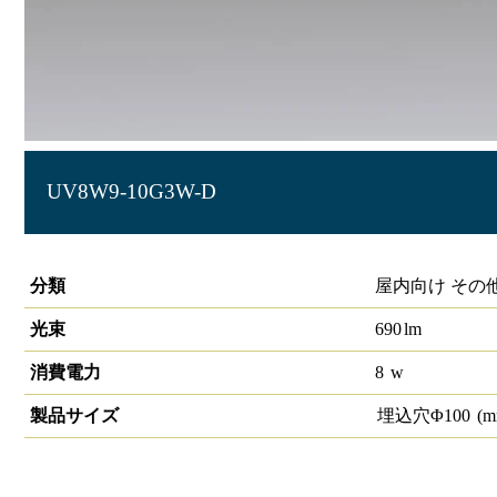
UV8W9-10G3W-D
高演色グレアレスユニバーサルダウンライトφ100 850lmク
分類
屋内向け その
光束
690
lm
消費電力
8
w
製品サイズ
埋込穴Φ
100
(m