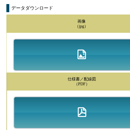
データダウンロード
画像
（jpg）
仕様書／配線図
（PDF）