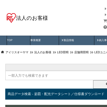
法人のお客様
商品データ検索
用途別から探す
納入
製品動画
納入
TOP
事業概要
製品情報
納入事
アイリスオーヤマ
法人のお客様
LED照明
店舗用照明
LEDユ
商品データ検索 - 姿図・配光データシート／仕様書ダウンロード