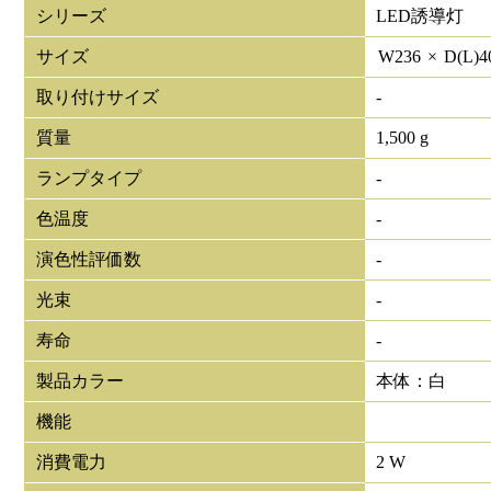
シリーズ
LED誘導灯
サイズ
W
236
×
D(L)
4
取り付けサイズ
-
質量
1,500 g
ランプタイプ
-
色温度
-
演色性評価数
-
光束
-
寿命
-
製品カラー
本体：白
機能
消費電力
2 W