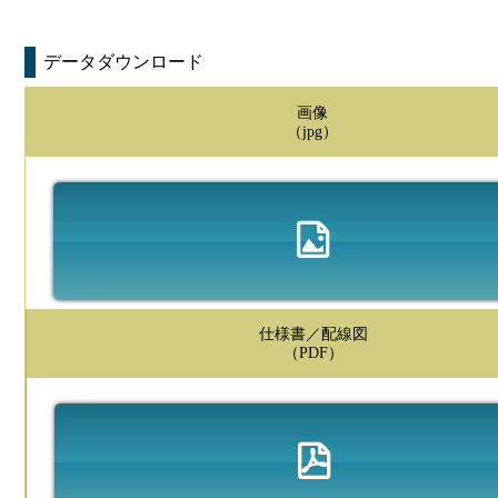
データダウンロード
画像
（jpg）
仕様書／配線図
（PDF）