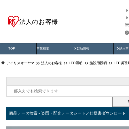
法人のお客様
商品データ検索
用途別から探す
納入
製品動画
納入
TOP
事業概要
製品情報
納入事
アイリスオーヤマ
法人のお客様
LED照明
施設用照明
LED誘導
商品データ検索 - 姿図・配光データシート／仕様書ダウンロード