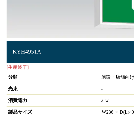
KYH4951A
[生産終了]
LED誘導灯 誘導灯壁埋込形B級BH片面
分類
施設・店舗向け
光束
-
消費電力
2
w
製品サイズ
W
236
×
D(L)
4