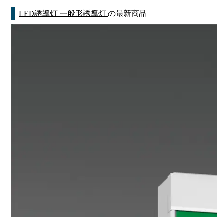
LED誘導灯 一般形誘導灯
の最新商品