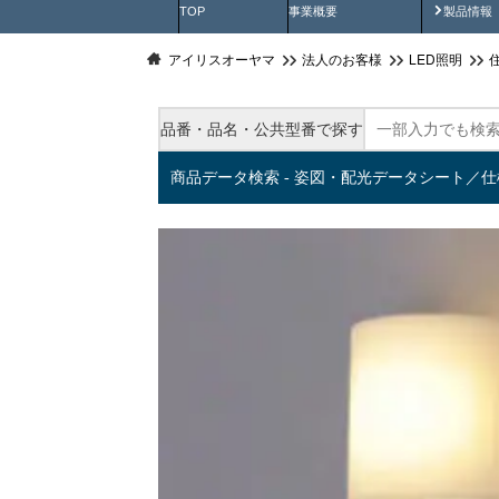
製品動
TOP
事業概要
製品情報
アイリスオーヤマ
法人のお客様
LED照明
品番・品名・公共型番で探す
商品データ検索 - 姿図・配光データシート／