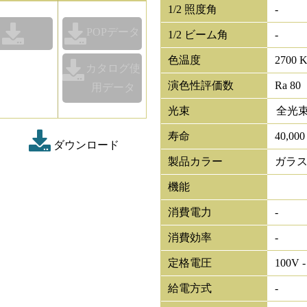
1/2 照度角
-
POPデータ
1/2 ビーム角
-
色温度
2700 
カタログ使
演色性評価数
Ra 80
用データ
光束
全光
寿命
40,00
ダウンロード
製品カラー
ガラス
機能
消費電力
-
消費効率
-
定格電圧
100V -
給電方式
-