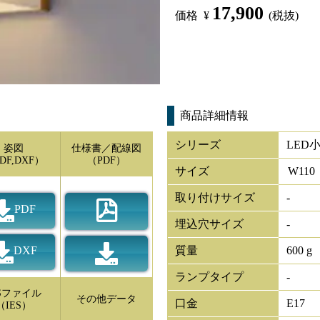
17,900
価格
¥
(税抜)
商品詳細情報
シリーズ
LED小
姿図
仕様書／配線図
DF,DXF）
（PDF）
サイズ
W
110
取り付けサイズ
-
PDF
埋込穴サイズ
-
DXF
質量
600 g
ランプタイプ
-
ESファイル
その他データ
口金
E17
（IES）