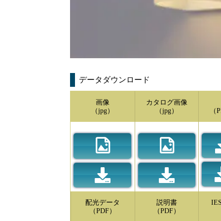
データダウンロード
画像
カタログ画像
（jpg）
（jpg）
（P
配光データ
説明書
I
（PDF）
（PDF）