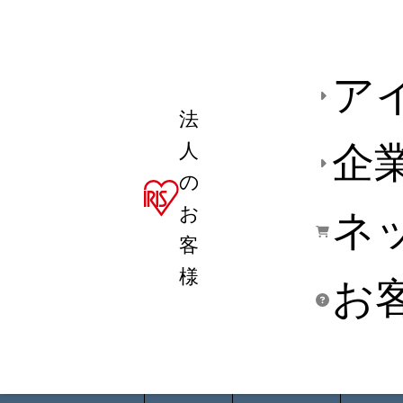
ア
法
人
企
の
お
ネ
客
様
お
商品デ
用途別