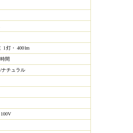
K
束
1
灯・
400
lm
0 時間
/ナチュラル
 100V