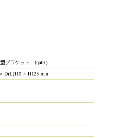
型ブラケット (qa01)
×
D(L)
110
×
H
125
mm