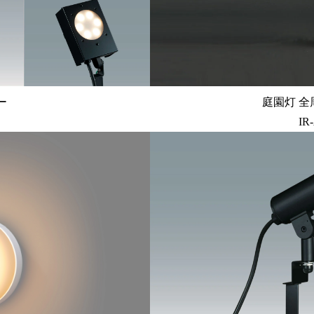
ー
庭園灯 全
IR