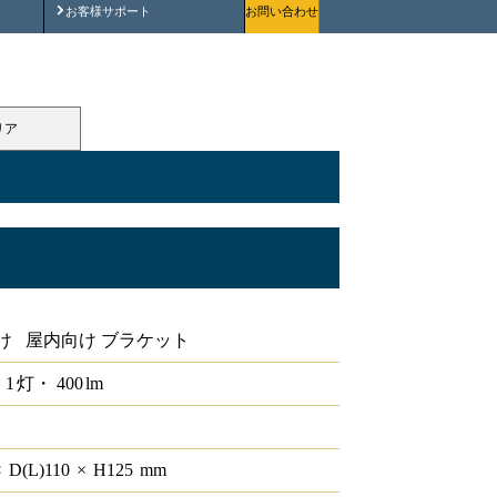
安全にご使用いただくために
お客様サポート
お問い合わせ
リア
け 屋内向け ブラケット
1
灯・
400
lm
×
D(L)
110
×
H
125
mm