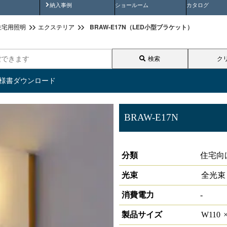
画
納入事例動画
納入事例
ショールーム
カタログ
BRAW-E17N（LED小型ブラケット）
住宅用照明
エクステリア
検索
ク
仕様書ダウンロード
BRAW-E17N
LED小型ブラケット
分類
住宅向
光束
全光束
消費電力
-
製品サイズ
W
110