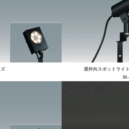
ンズ
屋外向スポットライト 広
IR