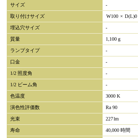
サイズ
-
取り付けサイズ
W
100
×
D(L)
埋込穴サイズ
-
質量
1,100 g
ランプタイプ
-
口金
-
1/2 照度角
-
1/2 ビーム角
-
色温度
3000 K
演色性評価数
Ra 90
光束
227
lm
寿命
40,000 時間