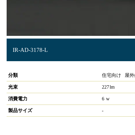
IR-AD-3178-L
庭園灯 全周タイプ（H410）
分類
住宅向け 屋外
光束
227
lm
消費電力
6
w
製品サイズ
-