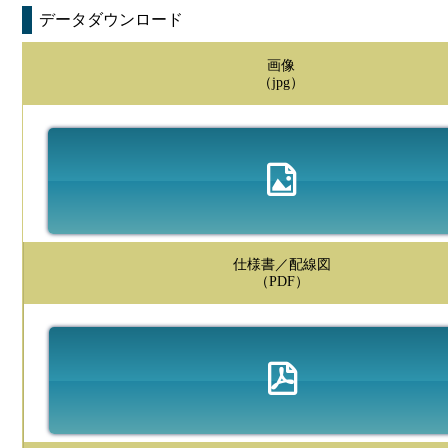
データダウンロード
画像
（jpg）
仕様書／配線図
（PDF）