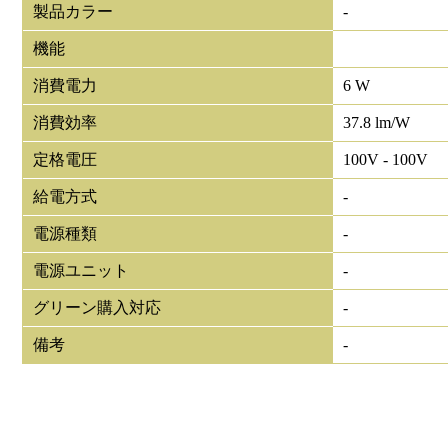
製品カラー
-
機能
消費電力
6 W
消費効率
37.8 lm/W
定格電圧
100V - 100V
給電方式
-
電源種類
-
電源ユニット
-
グリーン購入対応
-
備考
-