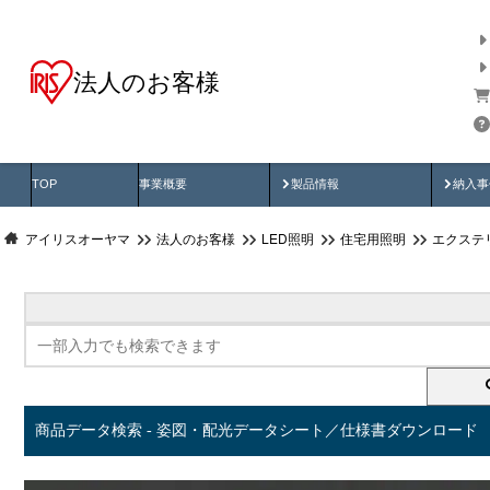
法人のお客様
商品データ検索
用途別から探す
納入
製品動画
納入
TOP
事業概要
製品情報
納入事
アイリスオーヤマ
法人のお客様
LED照明
住宅用照明
エクステ
商品データ検索 - 姿図・配光データシート／仕様書ダウンロード