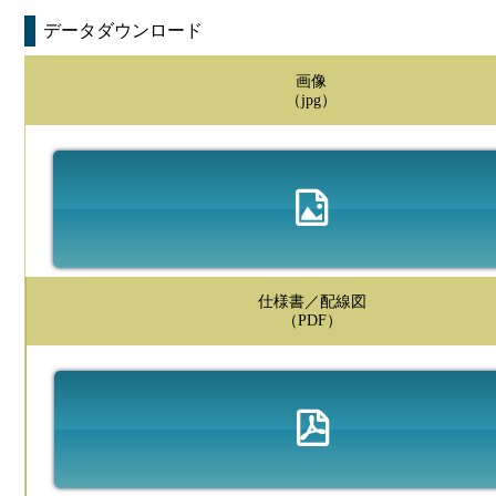
データダウンロード
画像
（jpg）
仕様書／配線図
（PDF）