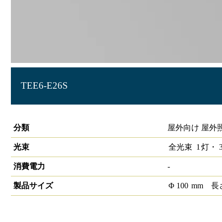
TEE6-E26S
LED庭園灯 センサーなし 60cm
分類
屋外向け 屋外
光束
全光束
1
灯・
3
消費電力
-
製品サイズ
Φ
100
mm
長