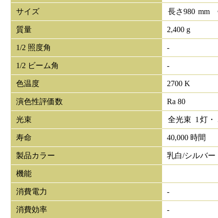
サイズ
長さ
980
mm
質量
2,400 g
1/2 照度角
-
1/2 ビーム角
-
色温度
2700 K
演色性評価数
Ra 80
光束
全光束
1
灯・
寿命
40,000 時間
製品カラー
乳白/シルバー
機能
消費電力
-
消費効率
-