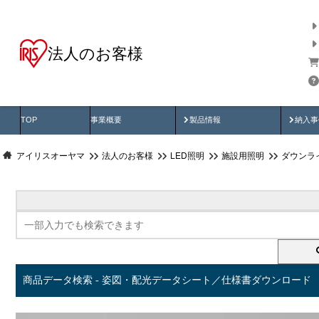
法人のお客様
商品データ検索
用途別から探す
納入
製品動画
納入
TOP
事業概要
製品情報
納入事
アイリスオーヤマ
法人のお客様
LED照明
施設用照明
ダウンラ
商品データ検索 - 姿図・配光データシート／仕様書ダウンロード