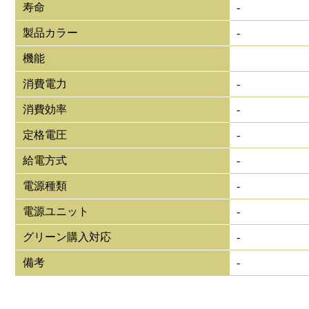
寿命
-
製品カラー
-
機能
消費電力
-
消費効率
-
定格電圧
-
給電方式
-
電源種類
-
電源ユニット
-
グリーン購入対応
-
備考
-