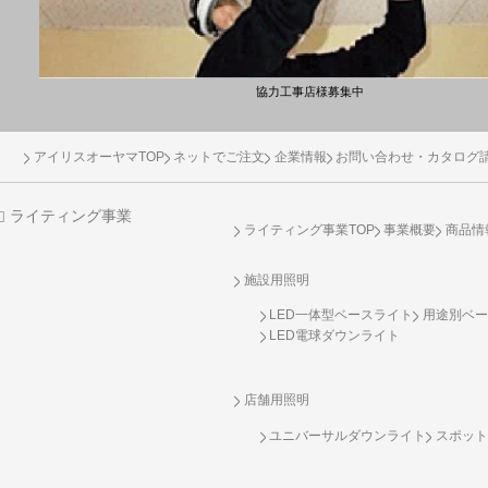
協力工事店様募集中
アイリスオーヤマTOP
ネットでご注文
企業情報
お問い合わせ・カタログ
ライティング事業
ライティング事業TOP
事業概要
商品情
施設用照明
LED一体型ベースライト
用途別ベー
LED電球ダウンライト
店舗用照明
ユニバーサルダウンライト
スポット