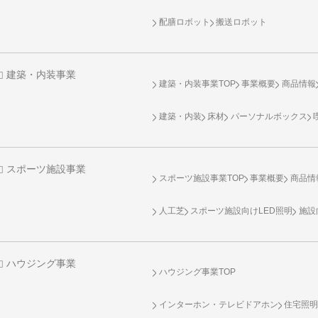
配膳ロボット
搬送ロボット
建築・内装事業
建築・内装事業TOP
事業概要
商品情報
建築・内装
床材
パーソナルボックス
スポーツ施設事業
スポーツ施設事業TOP
事業概要
商品情
人工芝
スポーツ施設向け
LED照明
施設
ハウジング事業
ハウジング事業TOP
インターホン・テレビドアホン
住宅照