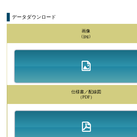
データダウンロード
画像
（jpg）
仕様書／配線図
（PDF）