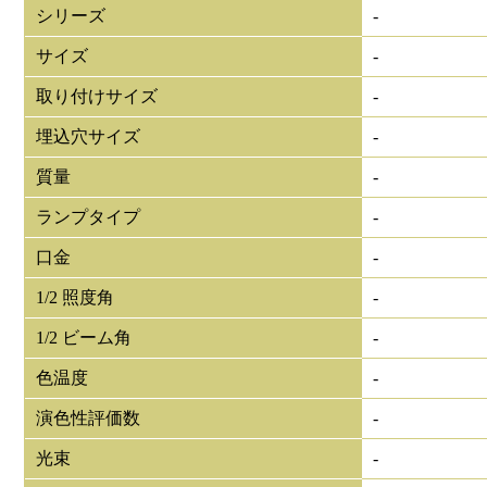
シリーズ
-
サイズ
-
取り付けサイズ
-
埋込穴サイズ
-
質量
-
ランプタイプ
-
口金
-
1/2 照度角
-
1/2 ビーム角
-
色温度
-
演色性評価数
-
光束
-