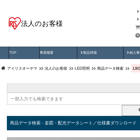
法人のお客様
商品データ検索
用途別から探す
納入
製品動画
納入
TOP
事業概要
製品情報
納入事
LS
アイリスオーヤマ
法人のお客様
LED照明
商品データ検索
商品データ検索 - 姿図・配光データシート／仕様書ダウンロード