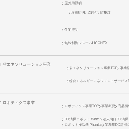
屋外用照明
景観照明
道路灯
防犯灯
住宅照明
無線制御システム
LiCONEX
省エネソリューション事業
省エネソリューション事業TOP
事業
総合エネルギーマネジメントサービスENE
ロボティクス事業
ロボティクス事業TOP
事業概要
商品情
DX清掃ロボット Whiz i
法人向けDX清掃
ロボット掃除機 Phantas
業務用DX清掃ロ