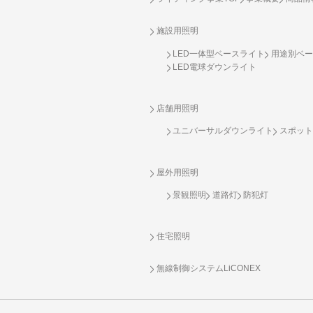
施設用照明
LED一体型ベースライト
用途別ベー
LED電球ダウンライト
店舗用照明
ユニバーサルダウンライト
スポット
屋外用照明
景観照明
道路灯
防犯灯
住宅照明
無線制御システム
LiCONEX