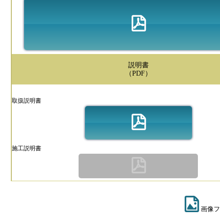
説明書
（PDF）
取扱説明書
施工説明書
画像フ