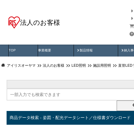
法人のお客様
商品データ検索
用途別から探す
納入
製品動画
納入
TOP
事業概要
製品情報
納入事
アイリスオーヤマ
法人のお客様
LED照明
施設用照明
直管LED
商品データ検索 - 姿図・配光データシート／仕様書ダウンロード