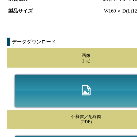
製品サイズ
W
160
×
D(L)
1
データダウンロード
画像
（jpg）
仕様書／配線図
（PDF）