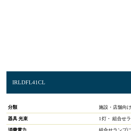
IRLDFL41CL
直管用専用器具 直付下面開
分類
施設・店舗向け
器具 光束
1
灯・
組合せラ
消費電力
組合せランプ