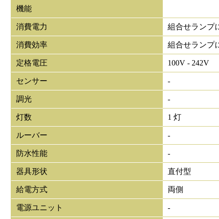
機能
消費電力
組合せランプ
消費効率
組合せランプ
定格電圧
100V - 242V
センサー
-
調光
-
灯数
1 灯
ルーバー
-
防水性能
-
器具形状
直付型
給電方式
両側
電源ユニット
-