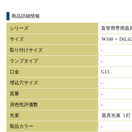
商品詳細情報
シリーズ
直管用専用器
サイズ
W
160
×
D(L)
1
取り付けサイズ
-
ランプタイプ
-
口金
G13
埋込穴サイズ
-
質量
-
演色性評価数
-
光束
器具光束
1
灯
製品カラー
-