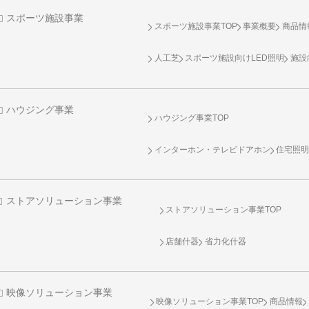
スポーツ施設事業
スポーツ施設事業TOP
事業概要
商品情
人工芝
スポーツ施設向け
LED照明
施設
ハウジング事業
ハウジング事業TOP
インターホン・テレビドアホン
住宅照
ストアソリューション事業
ストアソリューション事業TOP
店舗什器
省力化什器
映像ソリューション事業
映像ソリューション事業TOP
商品情報