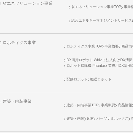
省エネソリューション事業
省エネソリューション事業TOP
事業
総合エネルギーマネジメントサービスENE
ロボティクス事業
ロボティクス事業TOP
事業概要
商品情
DX清掃ロボット Whiz i
法人向けDX清掃
ロボット掃除機 Phantas
業務用DX清掃ロ
配膳ロボット
搬送ロボット
建築・内装事業
建築・内装事業TOP
事業概要
商品情報
建築・内装
床材
パーソナルボックス