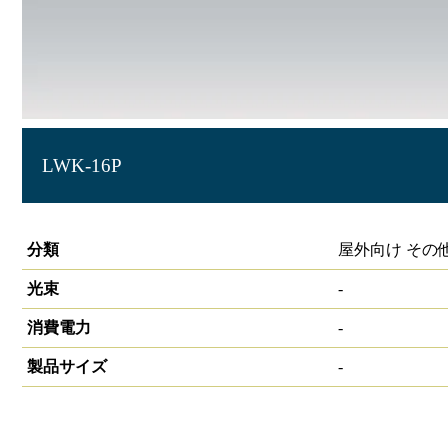
LWK-16P
LEDﾊﾝﾃﾞｨﾗｲﾄ16lm ﾍﾟﾝ型
分類
屋外向け その
光束
-
消費電力
-
製品サイズ
-