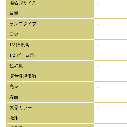
埋込穴サイズ
-
質量
-
ランプタイプ
-
口金
-
1/2 照度角
-
1/2 ビーム角
-
色温度
-
演色性評価数
-
光束
-
寿命
-
製品カラー
-
機能