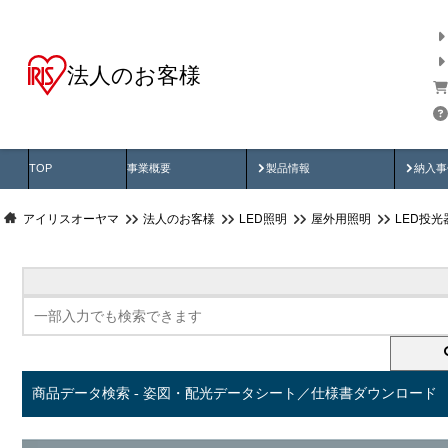
法人のお客様
商品データ検索
用途別から探す
納入
製品動画
納入
TOP
事業概要
製品情報
納入事
アイリスオーヤマ
法人のお客様
LED照明
屋外用照明
LED投
商品データ検索 - 姿図・配光データシート／仕様書ダウンロード