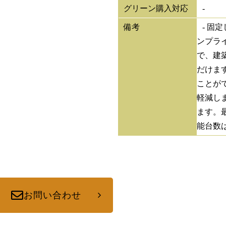
グリーン購入対応
-
備考
- 固
ンプラ
で、建
だけま
ことが
軽減し
ます。
能台数
お問い合わせ