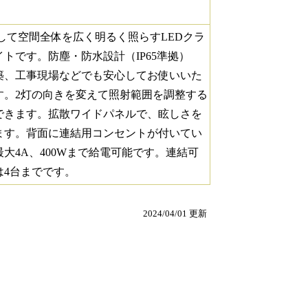
定して空間全体を広く明るく照らすLEDクラ
イトです。防塵・防水設計（IP65準拠）
築、工事現場などでも安心してお使いいた
す。2灯の向きを変えて照射範囲を調整する
できます。拡散ワイドパネルで、眩しさを
ます。背面に連結用コンセントが付いてい
最大4A、400Wまで給電可能です。連結可
は4台までです。
2024/04/01 更新