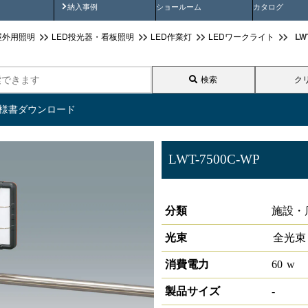
画
納入事例動画
納入事例
ショールーム
カタログ
L
屋外用照明
LED投光器・看板照明
LED作業灯
LEDワークライト
検索
ク
仕様書ダウンロード
LWT-7500C-WP
ＬＥＤクランプライトＡＣ式
分類
施設・
光束
全光束
消費電力
60
w
製品サイズ
-