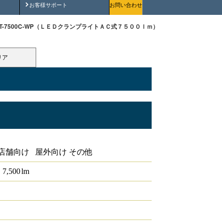
安全にご使用いただくために
お客様サポート
お問い合わせ
WT-7500C-WP（ＬＥＤクランプライトＡＣ式７５００ｌｍ）
リア
７５００ｌｍ
店舗向け 屋外向け その他
7,500
lm