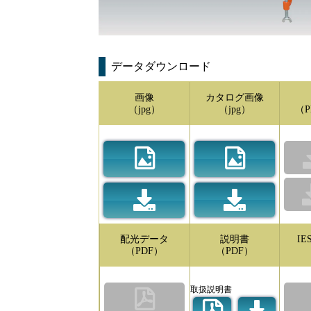
データダウンロード
画像
カタログ画像
（jpg）
（jpg）
（P
配光データ
説明書
I
（PDF）
（PDF）
取扱説明書