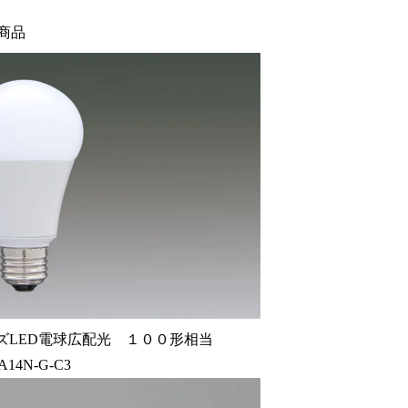
商品
ズLED電球広配光 １００形相当
A14N-G-C3