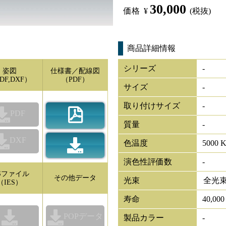
30,000
価格
¥
(税抜)
商品詳細情報
シリーズ
-
姿図
仕様書／配線図
DF,DXF）
（PDF）
サイズ
-
取り付けサイズ
-
PDF
質量
-
DXF
色温度
5000 
演色性評価数
-
ESファイル
その他データ
光束
全光
（IES）
寿命
40,00
POPデータ
製品カラー
-