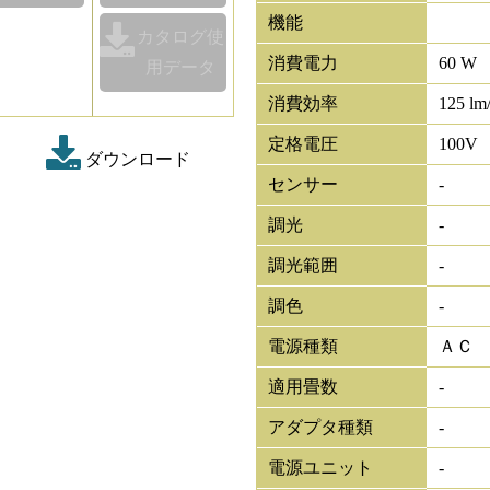
機能
カタログ使
消費電力
60 W
用データ
消費効率
125 lm
定格電圧
100V
ダウンロード
センサー
-
調光
-
調光範囲
-
調色
-
電源種類
ＡＣ
適用畳数
-
アダプタ種類
-
電源ユニット
-