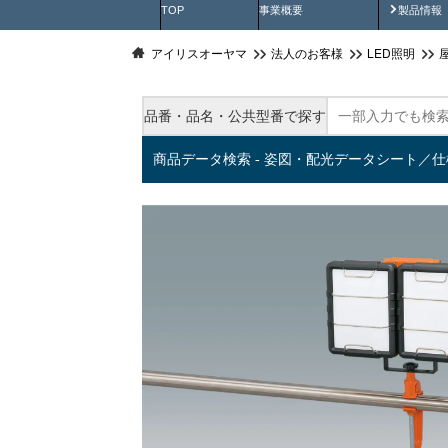
製品動
TOP
事業概要
製品情報
アイリスオーヤマ
法人のお客様
LED照明
品番・品名・公共型番で探す
商品データ検索 - 姿図・配光データシート／