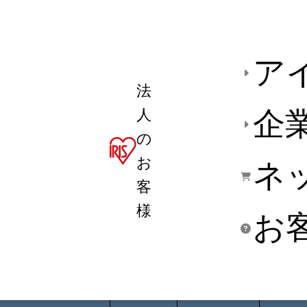
ア
法
人
企
の
お
ネ
客
様
お
商品デ
用途別