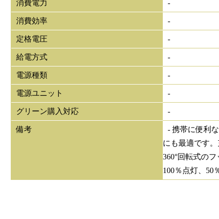
消費電力
-
消費効率
-
定格電圧
-
給電方式
-
電源種類
-
電源ユニット
-
グリーン購入対応
-
備考
- 携帯に便
にも最適です。
360°回転式
100％点灯、