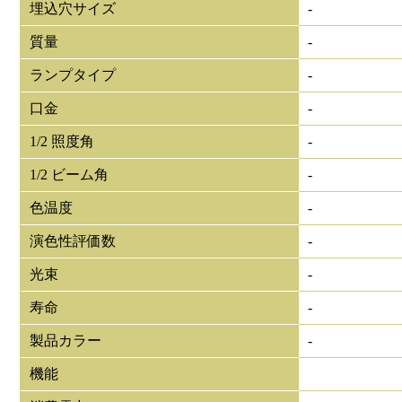
埋込穴サイズ
-
質量
-
ランプタイプ
-
口金
-
1/2 照度角
-
1/2 ビーム角
-
色温度
-
演色性評価数
-
光束
-
寿命
-
製品カラー
-
機能