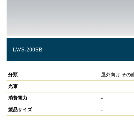
LWS-200SB
LEDｽﾃｨｯｸﾗｲﾄ200lm充電式
分類
屋外向け その
光束
-
消費電力
-
製品サイズ
-