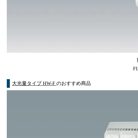
F
大光量タイプ HW-F
のおすすめ商品