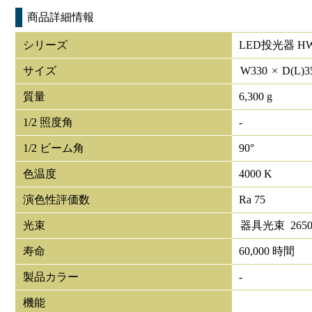
商品詳細情報
シリーズ
LED投光器 HW
サイズ
W
330
×
D(L)
3
質量
6,300 g
1/2 照度角
-
1/2 ビーム角
90°
色温度
4000 K
演色性評価数
Ra 75
光束
器具光束
2650
寿命
60,000 時間
製品カラー
-
機能