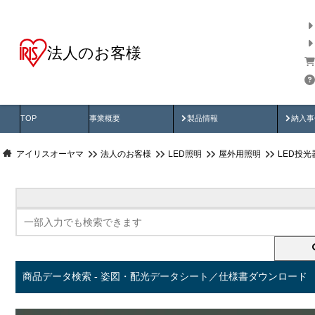
法人のお客様
商品データ検索
用途別から探す
納入
製品動画
納入
TOP
事業概要
製品情報
納入事
アイリスオーヤマ
法人のお客様
LED照明
屋外用照明
LED投
商品データ検索 - 姿図・配光データシート／仕様書ダウンロード