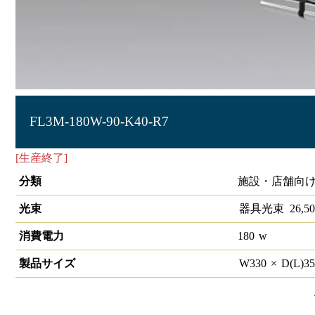
FL3M-180W-90-K40-R7
[生産終了]
LED投光器 HW-F 4000K 180W 90°
分類
施設・店舗向け
光束
器具光束
26,50
消費電力
180
w
製品サイズ
W
330
×
D(L)
3