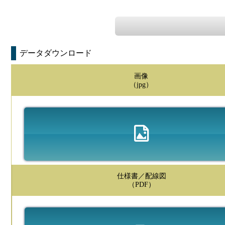
データダウンロード
画像
（jpg）
仕様書／配線図
（PDF）