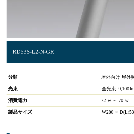
RD53S-L2-N-GR
LED道路用照明HW-R ストレートポール型
分類
屋外向け 屋外
光束
全光束
9,100
l
消費電力
72
w
～ 70
w
製品サイズ
W
280
×
D(L)
5