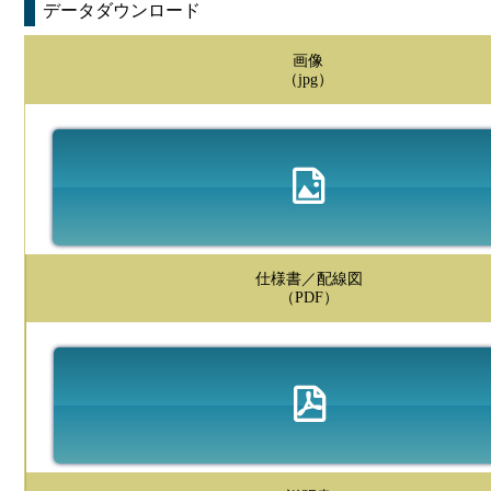
データダウンロード
画像
（jpg）
仕様書／配線図
（PDF）