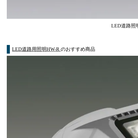
LED道路照
LED道路用照明HW-R
のおすすめ商品