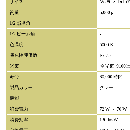
サイズ
W
280
×
D(L)
5
質量
6,000 g
1/2 照度角
-
1/2 ビーム角
-
色温度
5000 K
演色性評価数
Ra 75
光束
全光束
9100
l
寿命
60,000 時間
製品カラー
グレー
機能
消費電力
72 W ～ 70 W
消費効率
130 lm/W