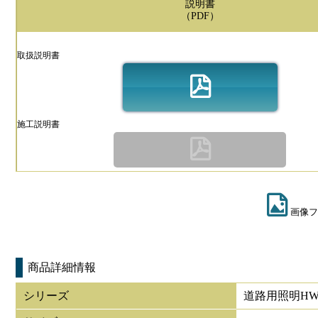
説明書
（PDF）
取扱説明書
施工説明書
画像フ
商品詳細情報
シリーズ
道路用照明HW