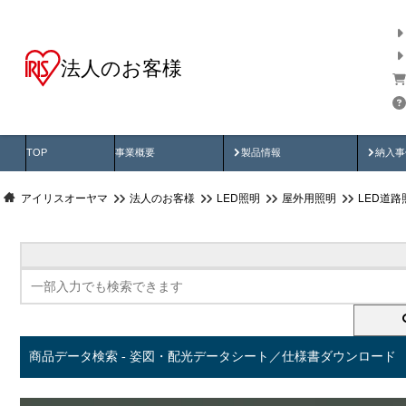
法人のお客様
商品データ検索
用途別から探す
納入
製品動画
納入
TOP
事業概要
製品情報
納入事
アイリスオーヤマ
法人のお客様
LED照明
屋外用照明
LED道路
商品データ検索 - 姿図・配光データシート／仕様書ダウンロード