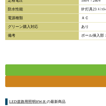
定格電圧
100V - 240V
防水性能
IP 灯具23 ﾕﾆｯﾄ
電源種類
ＡＣ
グリーン購入対応
あり
備考
ポール挿入部：
LED道路用照明HW-R
の最新商品