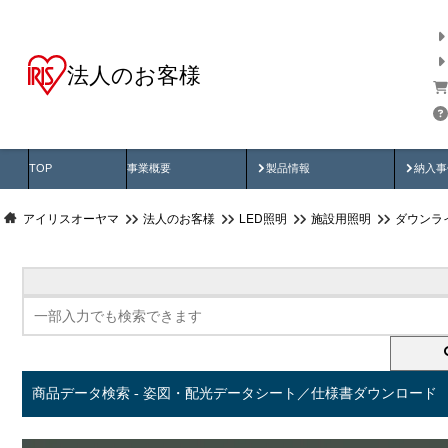
法人のお客様
商品データ検索
用途別から探す
納入
製品動画
納入
TOP
事業概要
製品情報
納入事
アイリスオーヤマ
法人のお客様
LED照明
施設用照明
ダウンラ
商品データ検索 - 姿図・配光データシート／仕様書ダウンロード