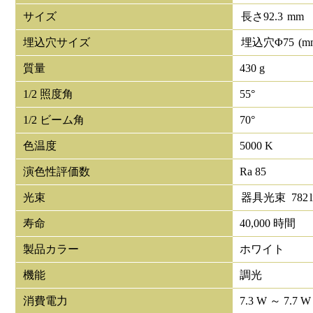
サイズ
長さ
92.3
mm
埋込穴サイズ
埋込穴Φ
75
(m
質量
430 g
1/2 照度角
55°
1/2 ビーム角
70°
色温度
5000 K
演色性評価数
Ra 85
光束
器具光束
782
寿命
40,000 時間
製品カラー
ホワイト
機能
調光
消費電力
7.3 W ～ 7.7 W