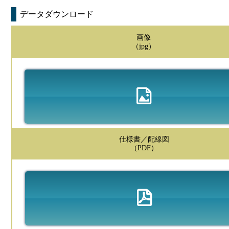
データダウンロード
画像
（jpg）
仕様書／配線図
（PDF）