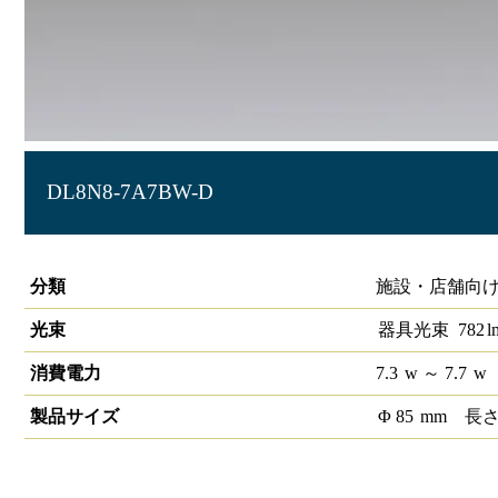
DL8N8-7A7BW-D
LEDベースダウンライトφ75 PWM
分類
施設・店舗向け
光束
器具光束
782
l
消費電力
7.3
w
～ 7.7
w
製品サイズ
Φ
85
mm
長