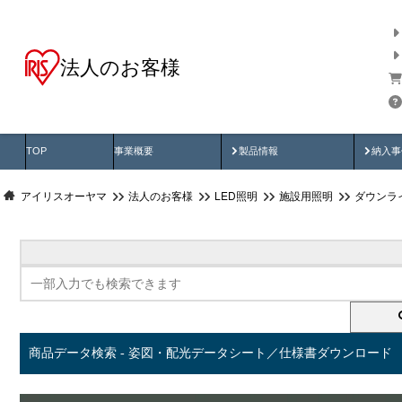
法人のお客様
商品データ検索
用途別から探す
納入
製品動画
納入
TOP
事業概要
製品情報
納入事
アイリスオーヤマ
法人のお客様
LED照明
施設用照明
ダウンラ
商品データ検索 - 姿図・配光データシート／仕様書ダウンロード