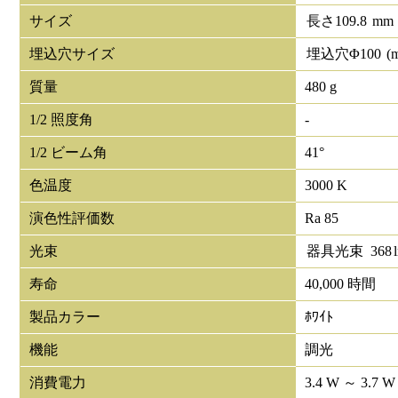
サイズ
長さ
109.8
mm
埋込穴サイズ
埋込穴Φ
100
(
質量
480 g
1/2 照度角
-
1/2 ビーム角
41°
色温度
3000 K
演色性評価数
Ra 85
光束
器具光束
368
寿命
40,000 時間
製品カラー
ﾎﾜｲﾄ
機能
調光
消費電力
3.4 W ～ 3.7 W