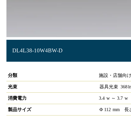
DL4L38-10W4BW-D
LEDベースダウンライトφ100 PWM
分類
施設・店舗向け
光束
器具光束
368
l
消費電力
3.4
w
～ 3.7
w
製品サイズ
Φ
112
mm
長