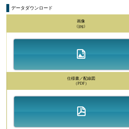
データダウンロード
画像
（jpg）
仕様書／配線図
（PDF）