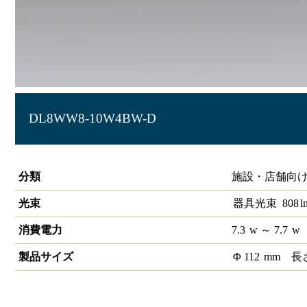
DL8WW8-10W4BW-D
LEDベースダウンライトφ100 PWM
分類
施設・店舗向け
光束
器具光束
808
l
消費電力
7.3
w
～ 7.7
w
製品サイズ
Φ
112
mm
長