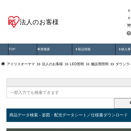
法人のお客様
商品データ検索
用途別から探す
納入
製品動画
納入
TOP
事業概要
製品情報
納入事
アイリスオーヤマ
法人のお客様
LED照明
施設用照明
ダウンラ
商品データ検索 - 姿図・配光データシート／仕様書ダウンロード