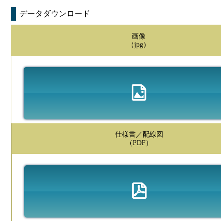
データダウンロード
画像
（jpg）
仕様書／配線図
（PDF）