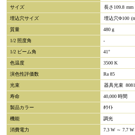
サイズ
長さ
109.8
mm
埋込穴サイズ
埋込穴Φ
100
(
質量
480 g
1/2 照度角
-
1/2 ビーム角
41°
色温度
3500 K
演色性評価数
Ra 85
光束
器具光束
808
寿命
40,000 時間
製品カラー
ﾎﾜｲﾄ
機能
調光
消費電力
7.3 W ～ 7.7 W