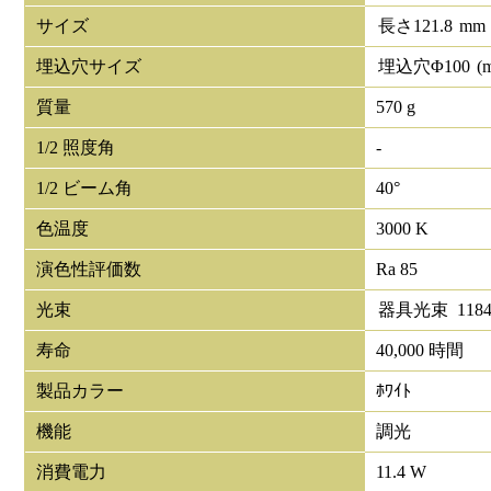
サイズ
長さ
121.8
mm
埋込穴サイズ
埋込穴Φ
100
(
質量
570 g
1/2 照度角
-
1/2 ビーム角
40°
色温度
3000 K
演色性評価数
Ra 85
光束
器具光束
118
寿命
40,000 時間
製品カラー
ﾎﾜｲﾄ
機能
調光
消費電力
11.4 W