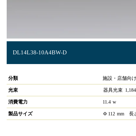
DL14L38-10A4BW-D
LEDベースダウンライトφ100 PWM
分類
施設・店舗向け
光束
器具光束
1,184
消費電力
11.4
w
製品サイズ
Φ
112
mm
長