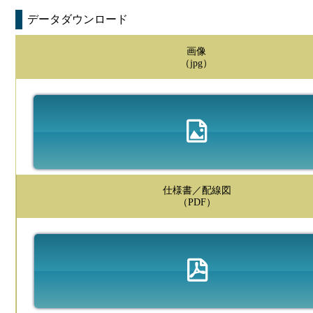
データダウンロード
画像
（jpg）
仕様書／配線図
（PDF）