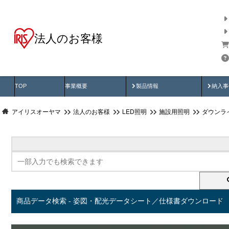
法人のお客様
商品データ検索
用途別から探す
納入
製品動画
納入
TOP
事業概要
製品情報
納入事
アイリスオーヤマ
法人のお客様
LED照明
施設用照明
ダウンラ
商品データ検索 - 姿図・配光データシート／仕様書ダウンロード