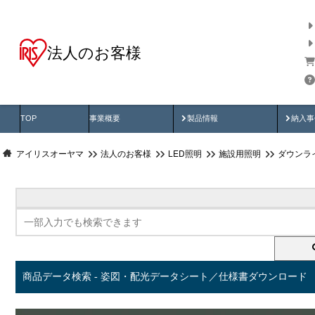
法人のお客様
商品データ検索
用途別から探す
納入
製品動画
納入
TOP
事業概要
製品情報
納入事
アイリスオーヤマ
法人のお客様
LED照明
施設用照明
ダウンラ
商品データ検索 - 姿図・配光データシート／仕様書ダウンロード