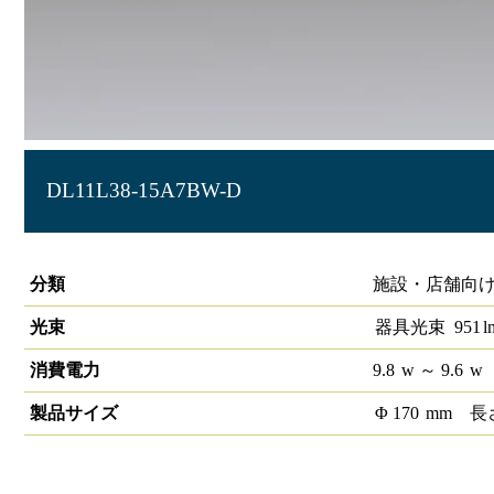
DL11L38-15A7BW-D
LEDベースダウンライトφ150 PWM
分類
施設・店舗向け
光束
器具光束
951
l
消費電力
9.8
w
～ 9.6
w
製品サイズ
Φ
170
mm
長