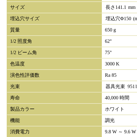
サイズ
長さ
141.1
mm
埋込穴サイズ
埋込穴Φ
150
(
質量
650 g
1/2 照度角
62°
1/2 ビーム角
75°
色温度
3000 K
演色性評価数
Ra 85
光束
器具光束
951
寿命
40,000 時間
製品カラー
ホワイト
機能
調光
消費電力
9.8 W ～ 9.6 W