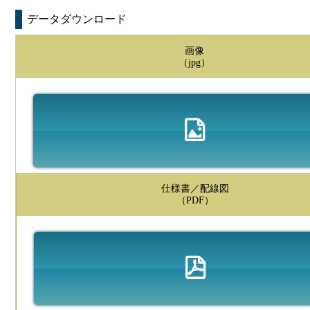
データダウンロード
画像
（jpg）
仕様書／配線図
（PDF）