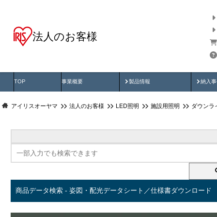
法人のお客様
商品データ検索
用途別から探す
納入
製品動画
納入
TOP
事業概要
製品情報
納入事
アイリスオーヤマ
法人のお客様
LED照明
施設用照明
ダウンラ
商品データ検索 - 姿図・配光データシート／仕様書ダウンロード