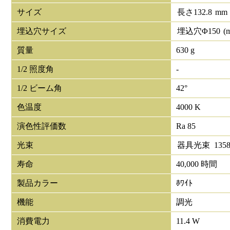
サイズ
長さ
132.8
mm
埋込穴サイズ
埋込穴Φ
150
(
質量
630 g
1/2 照度角
-
1/2 ビーム角
42°
色温度
4000 K
演色性評価数
Ra 85
光束
器具光束
135
寿命
40,000 時間
製品カラー
ﾎﾜｲﾄ
機能
調光
消費電力
11.4 W