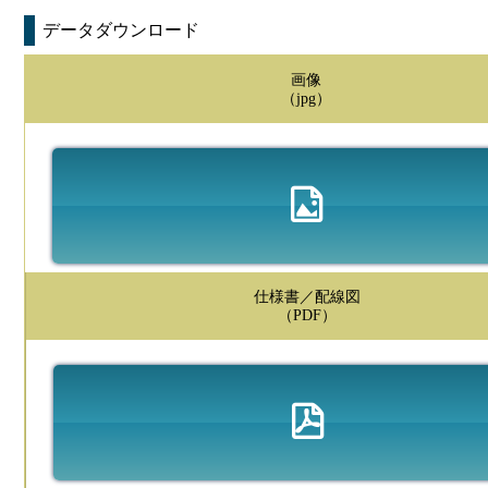
データダウンロード
画像
（jpg）
仕様書／配線図
（PDF）