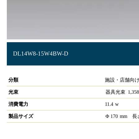
DL14W8-15W4BW-D
LEDベースダウンライトφ150 PWM
分類
施設・店舗向け
光束
器具光束
1,358
消費電力
11.4
w
製品サイズ
Φ
170
mm
長