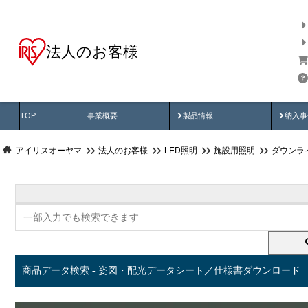
法人のお客様
商品データ検索
用途別から探す
納入
製品動画
納入
TOP
事業概要
製品情報
納入事
アイリスオーヤマ
法人のお客様
LED照明
施設用照明
ダウンラ
商品データ検索 - 姿図・配光データシート／仕様書ダウンロード