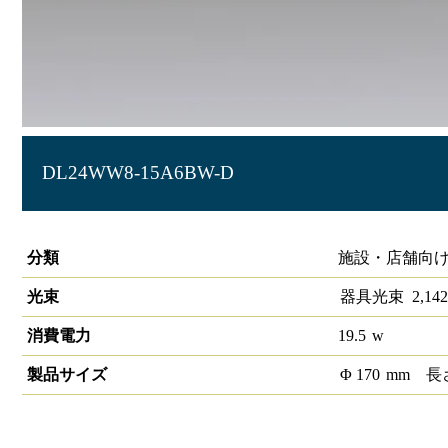
DL24WW8-15A6BW-D
LEDベースダウンライトφ150 PWM
分類
施設・店舗向け
光束
器具光束
2,142
消費電力
19.5
w
製品サイズ
Φ
170
mm
長