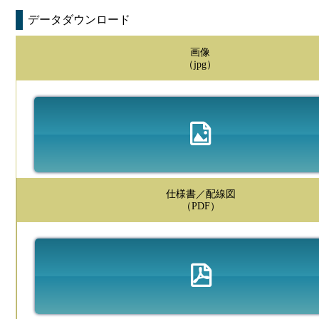
データダウンロード
画像
（jpg）
仕様書／配線図
（PDF）