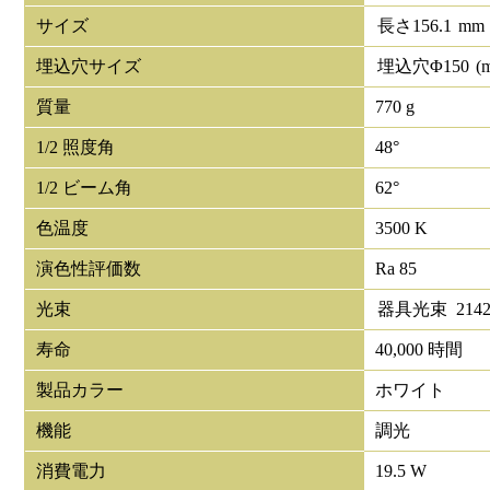
サイズ
長さ
156.1
mm
埋込穴サイズ
埋込穴Φ
150
(
質量
770 g
1/2 照度角
48°
1/2 ビーム角
62°
色温度
3500 K
演色性評価数
Ra 85
光束
器具光束
214
寿命
40,000 時間
製品カラー
ホワイト
機能
調光
消費電力
19.5 W